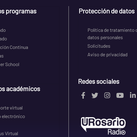
os programas
Protección de datos
ado
Política de tratamiento 
datos personales
ado
Solicitudes
ción Continua
Aviso de privacidad
as
r School
Redes sociales
os académicos
rte virtual
 electrónico
s Virtual