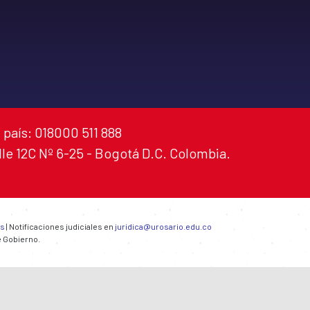
 país: 018000 511 888
alle 12C Nº 6-25 - Bogotá D.C. Colombia.
es
| Notificaciones judiciales en
juridica@urosario.edu.co
e Gobierno.