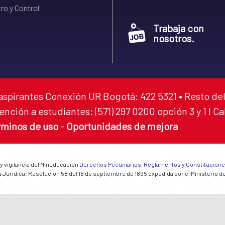
ro y Control
Trabaja con
nosotros.
aspirantes Conexión UR Bogotá: 422 5321 • Resto del
ención a estudiantes: (571) 297 0200 opción 3 y 1 I C
rminos de uso
-
Oportunidades de mejora
 y vigilancia del Mineducación
Derechos Pecuniarios, Reglamentos y Constitucion
 Jurídica: Resolución 58 del 16 de septiembre de 1895 expedida por el Ministerio d