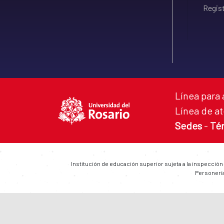
Regist
Línea para 
Línea de at
Sedes
-
Té
Institución de educación superior sujeta a la inspección
Personería