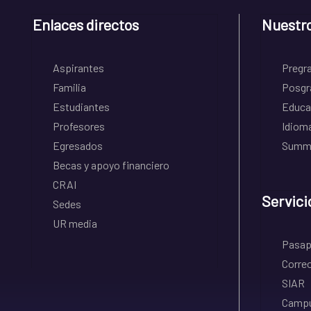
Enlaces directos
Nuestr
Aspirantes
Pregr
Familia
Posgr
Estudiantes
Educa
Profesores
Idiom
Egresados
Summe
Becas y apoyo financiero
CRAI
Servici
Sedes
UR media
Pasapo
Correo
SIAR
Campu