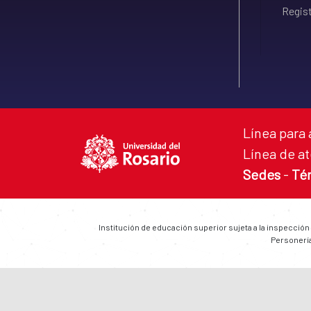
Regist
Línea para 
Línea de at
Sedes
-
Té
Institución de educación superior sujeta a la inspección
Personería