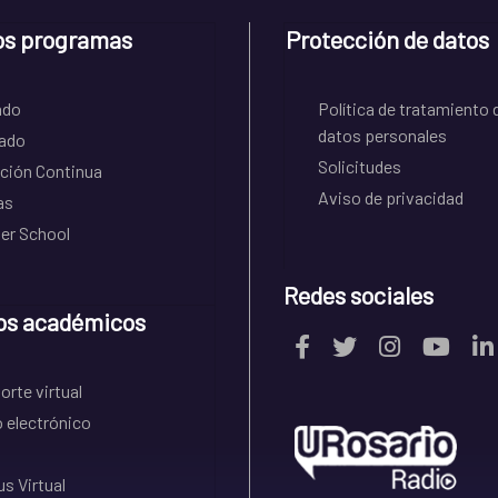
os programas
Protección de datos
ado
Política de tratamiento 
datos personales
ado
Solicitudes
ción Continua
Aviso de privacidad
as
r School
Redes sociales
os académicos
rte virtual
 electrónico
s Virtual