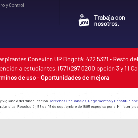
ro y Control
Trabaja con
nosotros.
aspirantes Conexión UR Bogotá: 422 5321 • Resto del
ención a estudiantes: (571) 297 0200 opción 3 y 1 I C
rminos de uso
-
Oportunidades de mejora
 y vigilancia del Mineducación
Derechos Pecuniarios, Reglamentos y Constitucion
 Jurídica: Resolución 58 del 16 de septiembre de 1895 expedida por el Ministerio d