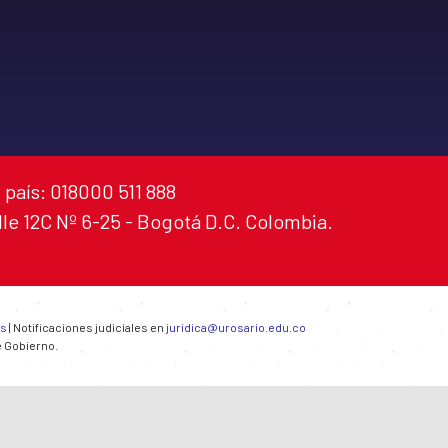
 país: 018000 511 888
alle 12C Nº 6-25 - Bogotá D.C. Colombia.
es
| Notificaciones judiciales en
juridica@urosario.edu.co
e Gobierno.