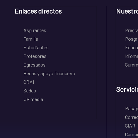
Enlaces directos
Nuestr
Aspirantes
Pregr
Familia
Posgr
Estudiantes
Educa
Profesores
Idiom
Egresados
Summe
Becas y apoyo financiero
CRAI
Servici
Sedes
UR media
Pasapo
Correo
SIAR
Campu