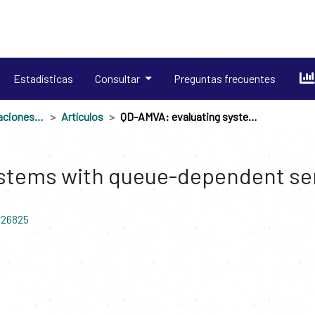
Estadísticas
Consultar
Preguntas frecuentes
Productos en publicaciones externas
Artículos
QD-AMVA: evaluating systems with queue-dependent service requirements
ystems with queue-dependent se
/26825