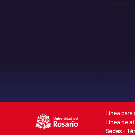
Línea para 
Línea de at
Sedes
-
Té