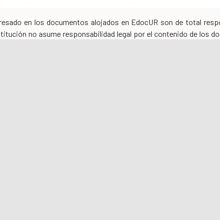
xpresado en los documentos alojados en EdocUR son de total respo
nstitución no asume responsabilidad legal por el contenido de los
los mismos, siendo los/as autores/as quienes se obligan a asumir to
n el mismo y a mantener indemne a la Universidad del Rosario
tales
os programas
Protección de datos
os académicos
Redes sociales