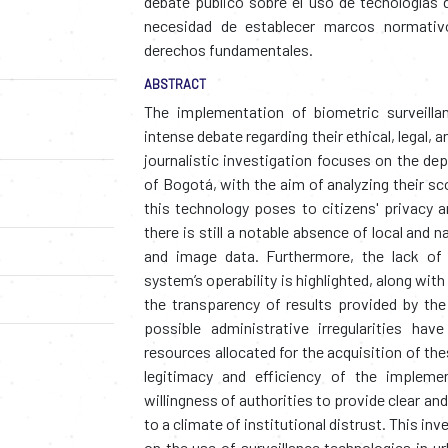
debate público sobre el uso de tecnologías d
necesidad de establecer marcos normativo
derechos fundamentales.
ABSTRACT
The implementation of biometric surveilla
intense debate regarding their ethical, legal, 
journalistic investigation focuses on the dep
of Bogotá, with the aim of analyzing their sc
this technology poses to citizens' privacy 
there is still a notable absence of local and 
and image data. Furthermore, the lack of 
system’s operability is highlighted, along wi
the transparency of results provided by the
possible administrative irregularities h
resources allocated for the acquisition of th
legitimacy and efficiency of the impleme
willingness of authorities to provide clear a
to a climate of institutional distrust. This in
on the use of surveillance technologies in u