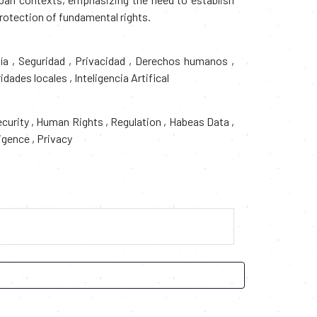
rotection of fundamental rights.
gía
,
Seguridad
,
Privacidad
,
Derechos humanos
,
idades locales
,
Inteligencia Artifical
curity
,
Human Rights
,
Regulation
,
Habeas Data
,
lligence
,
Privacy