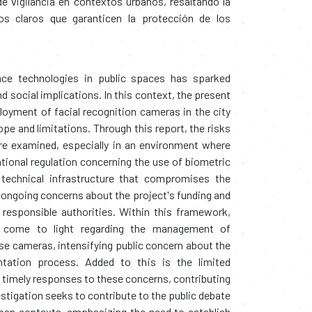
e vigilancia en contextos urbanos, resaltando la
s claros que garanticen la protección de los
nce technologies in public spaces has sparked
and social implications. In this context, the present
loyment of facial recognition cameras in the city
ope and limitations. Through this report, the risks
are examined, especially in an environment where
national regulation concerning the use of biometric
technical infrastructure that compromises the
th ongoing concerns about the project's funding and
 responsible authorities. Within this framework,
ave come to light regarding the management of
ese cameras, intensifying public concern about the
ntation process. Added to this is the limited
nd timely responses to these concerns, contributing
vestigation seeks to contribute to the public debate
rban contexts, emphasizing the need to establish