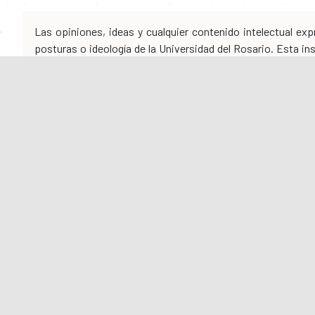
Las opiniones, ideas y cualquier contenido intelectual e
posturas o ideología de la Universidad del Rosario. Esta i
quedando excluida de cualquier acción legal relacionada con 
de cualquier otra naturaleza que pueda surgir en relación co
Políticas
Por
Enlaces directos
Nuestr
Servici