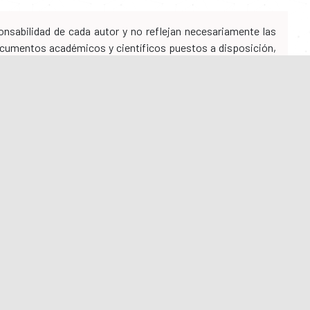
nsabilidad de cada autor y no reflejan necesariamente las
 documentos académicos y científicos puestos a disposición,
da la responsabilidad legal, penal, civil, administrativa y/o
Gestionado por
Comprometidos
con la calidad