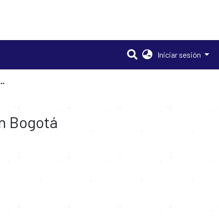
Iniciar sesión
ira: el dilema del reconocimiento facial en Bogotá
en Bogotá