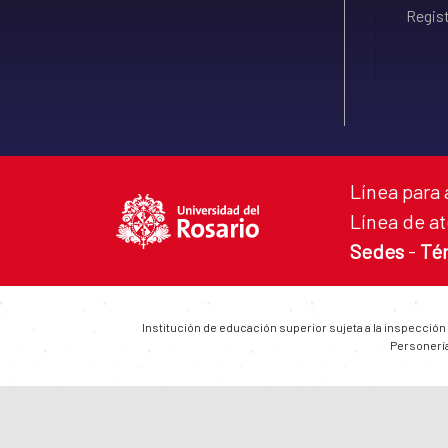
Regist
Línea para 
Línea de at
Sedes
-
Té
Institución de educación superior sujeta a la inspección
Personería