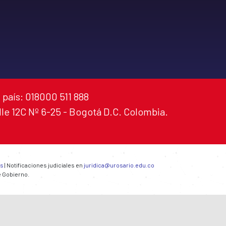
 país: 018000 511 888
alle 12C Nº 6-25 - Bogotá D.C. Colombia.
es
| Notificaciones judiciales en
juridica@urosario.edu.co
e Gobierno.