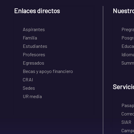
Enlaces directos
Nuestr
Aspirantes
Pregr
Familia
Posgr
Estudiantes
Educa
Profesores
Idiom
Egresados
Summe
Becas y apoyo financiero
CRAI
Servici
Sedes
UR media
Pasapo
Correo
SIAR
Campu