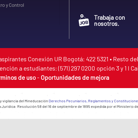
ro y Control
Trabaja con
nosotros.
aspirantes Conexión UR Bogotá: 422 5321 • Resto del
ención a estudiantes: (571) 297 0200 opción 3 y 1 I C
rminos de uso
-
Oportunidades de mejora
 y vigilancia del Mineducación
Derechos Pecuniarios, Reglamentos y Constitucion
 Jurídica: Resolución 58 del 16 de septiembre de 1895 expedida por el Ministerio d