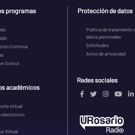
os programas
Protección de datos
ado
Política de tratamiento 
datos personales
ado
Solicitudes
ción Continua
Aviso de privacidad
as
r School
Redes sociales
os académicos
rte virtual
 electrónico
s Virtual