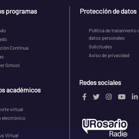
os programas
Protección de datos
ado
Política de tratamiento 
datos personales
ado
Solicitudes
ción Continua
Aviso de privacidad
as
r School
Redes sociales
os académicos
rte virtual
 electrónico
s Virtual