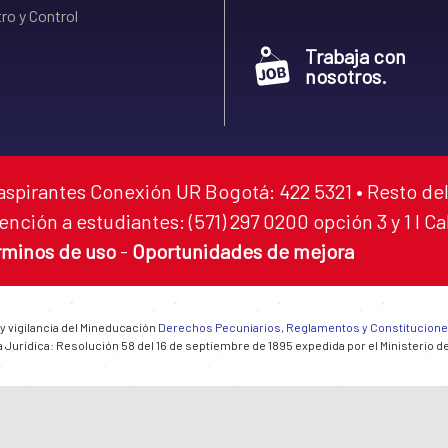
ro y Control
Trabaja con
nosotros.
aspirantes Conexión UR Bogotá: 422 5321 • Resto del
ención a estudiantes: (571) 297 0200 opción 3 y 1 I C
rminos de uso
-
Oportunidades de mejora
 y vigilancia del Mineducación
Derechos Pecuniarios, Reglamentos y Constitucion
 Jurídica: Resolución 58 del 16 de septiembre de 1895 expedida por el Ministerio d