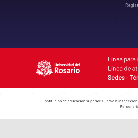
Regist
Línea para 
Línea de at
Sedes
-
Té
Institución de educación superior sujeta a la inspección
Personería