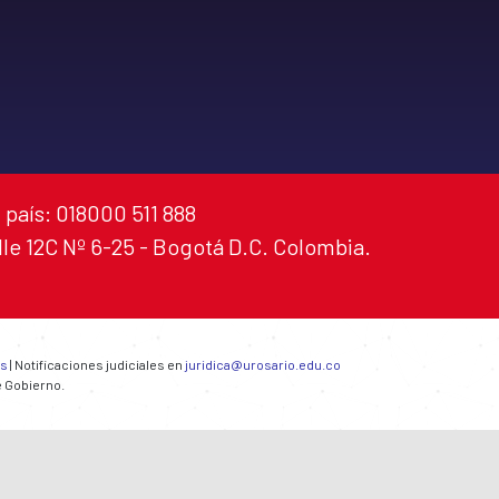
 país: 018000 511 888
alle 12C Nº 6-25 - Bogotá D.C. Colombia.
es
| Notificaciones judiciales en
juridica@urosario.edu.co
e Gobierno.