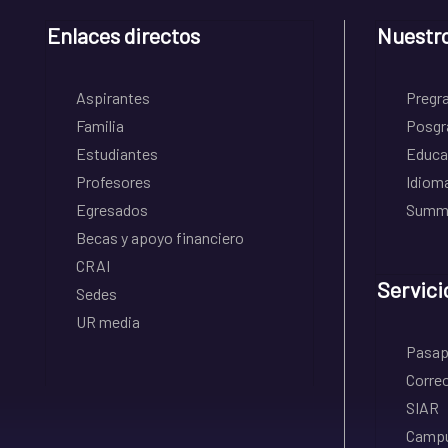
Enlaces directos
Nuestr
Aspirantes
Pregr
Familia
Posgr
Estudiantes
Educa
Profesores
Idiom
Egresados
Summe
Becas y apoyo financiero
CRAI
Servici
Sedes
UR media
Pasapo
Correo
SIAR
Campu