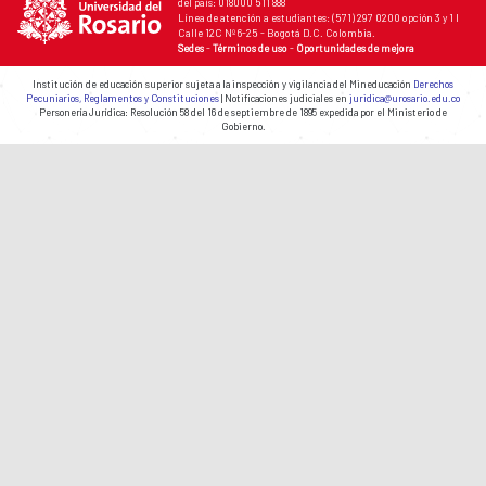
del país: 018000 511 888
Línea de atención a estudiantes: (571) 297 0200 opción 3 y 1 I
Calle 12C Nº 6-25 - Bogotá D.C. Colombia.
Sedes
-
Términos de uso
-
Oportunidades de mejora
Institución de educación superior sujeta a la inspección y vigilancia del Mineducación
Derechos
Pecuniarios, Reglamentos y Constituciones
| Notificaciones judiciales en
juridica@urosario.edu.co
Personería Jurídica: Resolución 58 del 16 de septiembre de 1895 expedida por el Ministerio de
Gobierno.