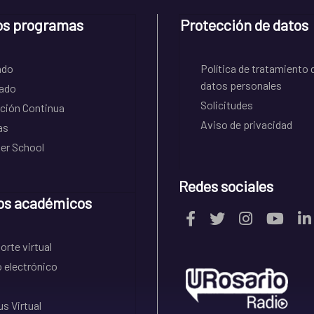
os programas
Protección de datos
ado
Política de tratamiento 
datos personales
ado
Solicitudes
ción Continua
Aviso de privacidad
as
r School
Redes sociales
os académicos
rte virtual
 electrónico
s Virtual