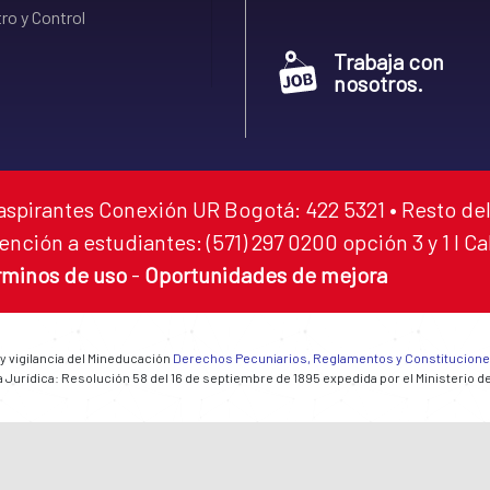
ro y Control
Trabaja con
nosotros.
aspirantes Conexión UR Bogotá: 422 5321 • Resto del
ención a estudiantes: (571) 297 0200 opción 3 y 1 I C
rminos de uso
-
Oportunidades de mejora
 y vigilancia del Mineducación
Derechos Pecuniarios, Reglamentos y Constitucion
 Jurídica: Resolución 58 del 16 de septiembre de 1895 expedida por el Ministerio d