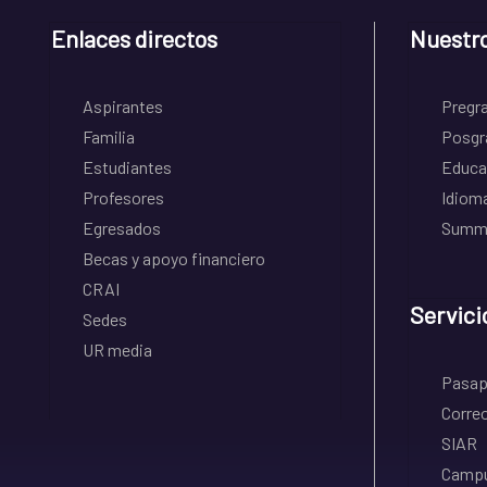
Enlaces directos
Nuestr
Aspirantes
Pregr
Familia
Posgr
Estudiantes
Educa
Profesores
Idiom
Egresados
Summe
Becas y apoyo financiero
CRAI
Servici
Sedes
UR media
Pasapo
Correo
SIAR
Campu