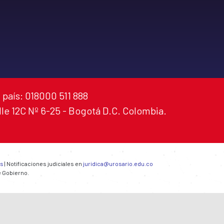
 país: 018000 511 888
alle 12C Nº 6-25 - Bogotá D.C. Colombia.
es
| Notificaciones judiciales en
juridica@urosario.edu.co
e Gobierno.