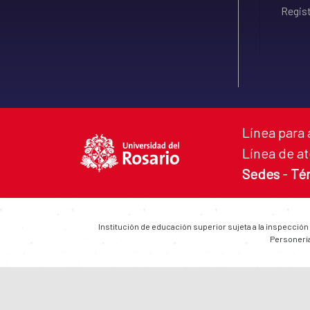
Regist
Línea para 
Línea de at
Sedes
-
Té
Institución de educación superior sujeta a la inspección
Personería