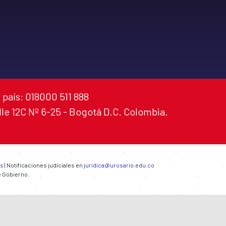
 país: 018000 511 888
alle 12C Nº 6-25 - Bogotá D.C. Colombia.
es
| Notificaciones judiciales en
juridica@urosario.edu.co
e Gobierno.