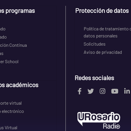
os programas
Protección de datos
ado
Política de tratamiento 
datos personales
ado
Solicitudes
ción Continua
Aviso de privacidad
as
r School
Redes sociales
os académicos
rte virtual
 electrónico
s Virtual