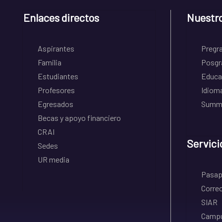
Enlaces directos
Nuestr
Aspirantes
Pregr
Familia
Posgr
Estudiantes
Educa
Profesores
Idiom
Egresados
Summe
Becas y apoyo financiero
CRAI
Servici
Sedes
UR media
Pasapo
Correo
SIAR
Campu