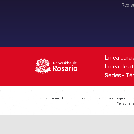
Regist
Línea para 
Línea de at
Sedes
-
Té
Institución de educación superior sujeta a la inspección
Personería