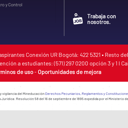
ro y Control
Trabaja con
nosotros.
aspirantes Conexión UR Bogotá: 422 5321 • Resto del
ención a estudiantes: (571) 297 0200 opción 3 y 1 I C
rminos de uso
-
Oportunidades de mejora
 y vigilancia del Mineducación
Derechos Pecuniarios, Reglamentos y Constitucion
 Jurídica: Resolución 58 del 16 de septiembre de 1895 expedida por el Ministerio d