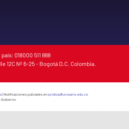
 país: 018000 511 888
alle 12C Nº 6-25 - Bogotá D.C. Colombia.
es
| Notificaciones judiciales en
juridica@urosario.edu.co
e Gobierno.