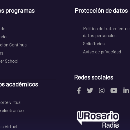
os programas
Protección de datos
ado
Política de tratamiento 
datos personales
ado
Solicitudes
ción Continua
Aviso de privacidad
as
r School
Redes sociales
os académicos
rte virtual
 electrónico
s Virtual