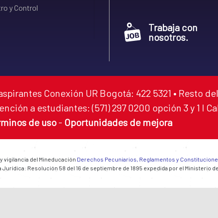
ro y Control
Trabaja con
nosotros.
aspirantes Conexión UR Bogotá: 422 5321 • Resto del
ención a estudiantes: (571) 297 0200 opción 3 y 1 I C
rminos de uso
-
Oportunidades de mejora
 y vigilancia del Mineducación
Derechos Pecuniarios, Reglamentos y Constitucion
 Jurídica: Resolución 58 del 16 de septiembre de 1895 expedida por el Ministerio d