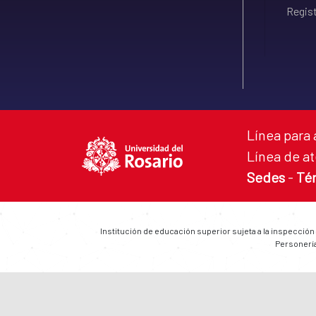
Regist
Línea para 
Línea de at
Sedes
-
Té
Institución de educación superior sujeta a la inspección
Personería