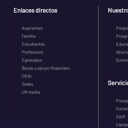
Enlaces directos
Nuestr
Aspirantes
Pregr
Familia
Posgr
Estudiantes
Educa
Profesores
Idiom
Egresados
Summe
Becas y apoyo financiero
CRAI
Servici
Sedes
UR media
Pasapo
Correo
SIAR
Campu