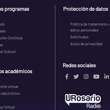
os programas
Protección de datos
ado
Política de tratamiento 
datos personales
ado
Solicitudes
ción Continua
Aviso de privacidad
as
r School
Redes sociales
os académicos
rte virtual
 electrónico
s Virtual