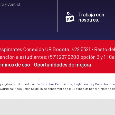
ro y Control
Trabaja con
nosotros.
aspirantes Conexión UR Bogotá: 422 5321 • Resto del
ención a estudiantes: (571) 297 0200 opción 3 y 1 I C
rminos de uso
-
Oportunidades de mejora
 y vigilancia del Mineducación
Derechos Pecuniarios, Reglamentos y Constitucion
 Jurídica: Resolución 58 del 16 de septiembre de 1895 expedida por el Ministerio d