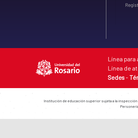
Regist
Línea para 
Línea de at
Sedes
-
Té
Institución de educación superior sujeta a la inspección
Personería