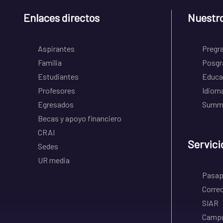
Enlaces directos
Nuestr
Aspirantes
Pregr
Familia
Posgr
Estudiantes
Educa
Profesores
Idiom
Egresados
Summe
Becas y apoyo financiero
CRAI
Servici
Sedes
UR media
Pasapo
Correo
SIAR
Campu