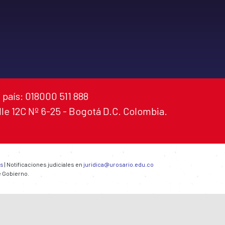
 país: 018000 511 888
alle 12C Nº 6-25 - Bogotá D.C. Colombia.
es
| Notificaciones judiciales en
juridica@urosario.edu.co
e Gobierno.