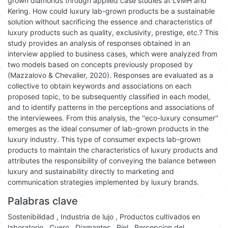
grown diamonds through applied case studies at LVMH and
Kering. How could luxury lab-grown products be a sustainable
solution without sacrificing the essence and characteristics of
luxury products such as quality, exclusivity, prestige, etc.? This
study provides an analysis of responses obtained in an
interview applied to business cases, which were analyzed from
two models based on concepts previously proposed by
(Mazzalovo & Chevalier, 2020). Responses are evaluated as a
collective to obtain keywords and associations on each
proposed topic, to be subsequently classified in each model,
and to identify patterns in the perceptions and associations of
the interviewees. From this analysis, the ''eco-luxury consumer''
emerges as the ideal consumer of lab-grown products in the
luxury industry. This type of consumer expects lab-grown
products to maintain the characteristics of luxury products and
attributes the responsibility of conveying the balance between
luxury and sustainability directly to marketing and
communication strategies implemented by luxury brands.
Palabras clave
Sostenibilidad
,
Industria de lujo
,
Productos cultivados en
laboratorio
,
Cuero
,
Diamantes
,
Piel
,
Percepcion del