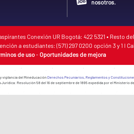
nosotros.
aspirantes Conexión UR Bogotá: 422 5321 • Resto del
ención a estudiantes: (571) 297 0200 opción 3 y 1 I C
rminos de uso
-
Oportunidades de mejora
 y vigilancia del Mineducación
Derechos Pecuniarios, Reglamentos y Constitucion
 Jurídica: Resolución 58 del 16 de septiembre de 1895 expedida por el Ministerio d