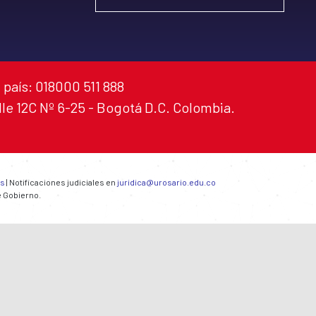
 país: 018000 511 888
alle 12C Nº 6-25 - Bogotá D.C. Colombia.
es
| Notificaciones judiciales en
juridica@urosario.edu.co
e Gobierno.