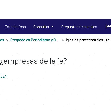
Estadísticas
Consultar
Preguntas frecuentes
nas
Pregrado en Periodismo y Opinión Pública
Iglesias pentecostales:
 ¿empresas de la fe?
11624