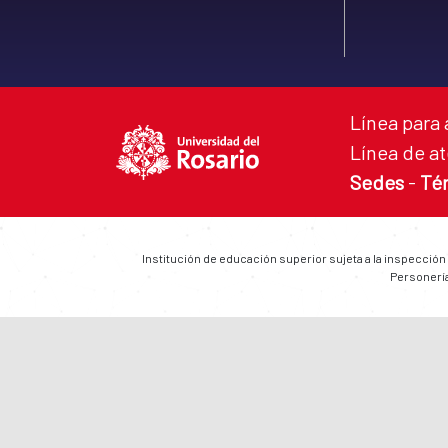
Línea para 
Línea de at
Sedes
-
Té
Institución de educación superior sujeta a la inspección
Personería