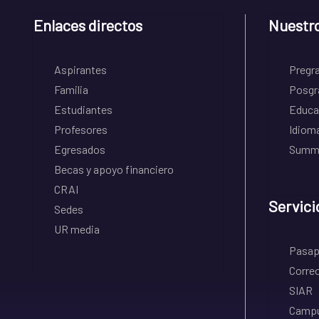
Enlaces directos
Nuestr
Aspirantes
Pregr
Familia
Posgr
Estudiantes
Educa
Profesores
Idiom
Egresados
Summe
Becas y apoyo financiero
CRAI
Servici
Sedes
UR media
Pasapo
Correo
SIAR
Campu