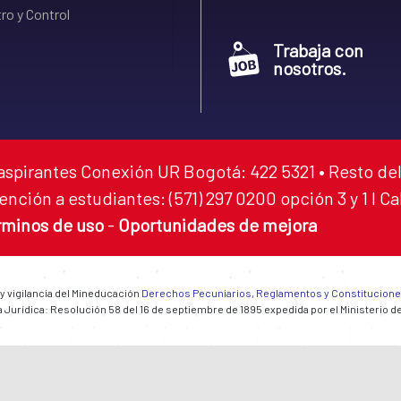
ro y Control
Trabaja con
nosotros.
aspirantes Conexión UR Bogotá: 422 5321 • Resto del
ención a estudiantes: (571) 297 0200 opción 3 y 1 I C
rminos de uso
-
Oportunidades de mejora
 y vigilancia del Mineducación
Derechos Pecuniarios, Reglamentos y Constitucion
 Jurídica: Resolución 58 del 16 de septiembre de 1895 expedida por el Ministerio d