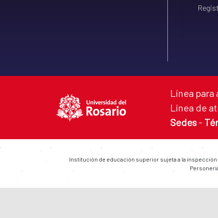
Regist
Línea para 
Línea de at
Sedes
-
Té
Institución de educación superior sujeta a la inspección
Personería