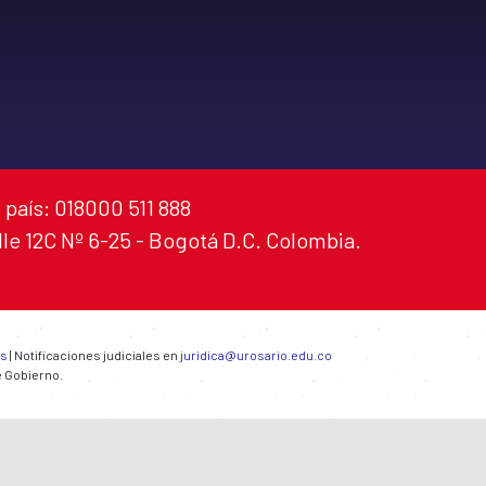
 país: 018000 511 888
alle 12C Nº 6-25 - Bogotá D.C. Colombia.
es
| Notificaciones judiciales en
juridica@urosario.edu.co
e Gobierno.