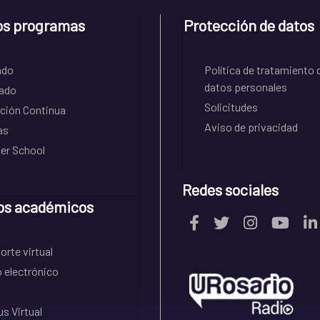
os programas
Protección de datos
ado
Política de tratamiento 
datos personales
ado
Solicitudes
ción Continua
Aviso de privacidad
as
r School
Redes sociales
os académicos
rte virtual
 electrónico
s Virtual