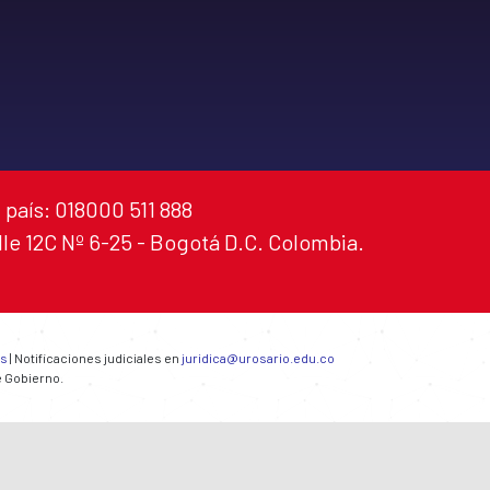
 país: 018000 511 888
alle 12C Nº 6-25 - Bogotá D.C. Colombia.
es
| Notificaciones judiciales en
juridica@urosario.edu.co
e Gobierno.