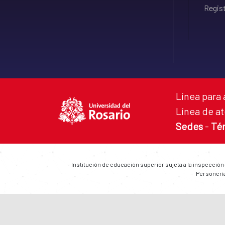
Regist
Línea para 
Línea de at
Sedes
-
Té
Institución de educación superior sujeta a la inspección
Personería