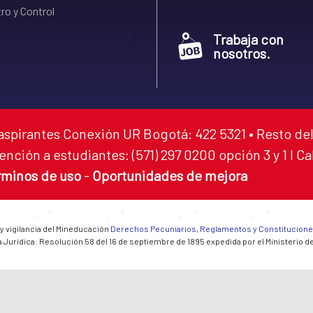
ro y Control
Trabaja con
nosotros.
aspirantes Conexión UR Bogotá: 422 5321 • Resto del
ención a estudiantes: (571) 297 0200 opción 3 y 1 I C
rminos de uso
-
Oportunidades de mejora
 y vigilancia del Mineducación
Derechos Pecuniarios, Reglamentos y Constitucion
 Jurídica: Resolución 58 del 16 de septiembre de 1895 expedida por el Ministerio d