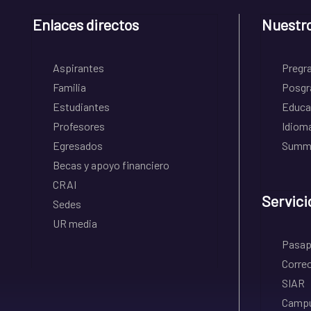
Enlaces directos
Nuestr
Aspirantes
Pregr
Familia
Posgr
Estudiantes
Educa
Profesores
Idiom
Egresados
Summe
Becas y apoyo financiero
CRAI
Servici
Sedes
UR media
Pasapo
Correo
SIAR
Campu