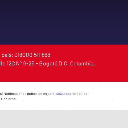
 país: 018000 511 888
alle 12C Nº 6-25 - Bogotá D.C. Colombia.
es
| Notificaciones judiciales en
juridica@urosario.edu.co
e Gobierno.