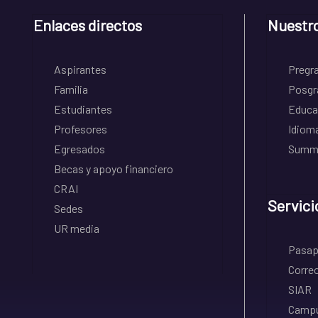
Enlaces directos
Nuestr
Aspirantes
Pregr
Familia
Posgr
Estudiantes
Educa
Profesores
Idiom
Egresados
Summe
Becas y apoyo financiero
CRAI
Servici
Sedes
UR media
Pasapo
Correo
SIAR
Campu