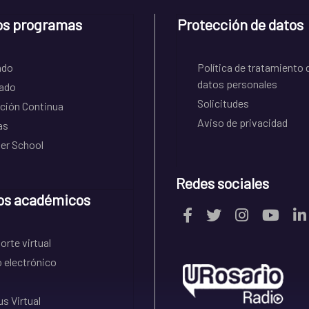
os programas
Protección de datos
ado
Política de tratamiento 
datos personales
ado
Solicitudes
ción Continua
Aviso de privacidad
as
r School
Redes sociales
os académicos
rte virtual
 electrónico
s Virtual