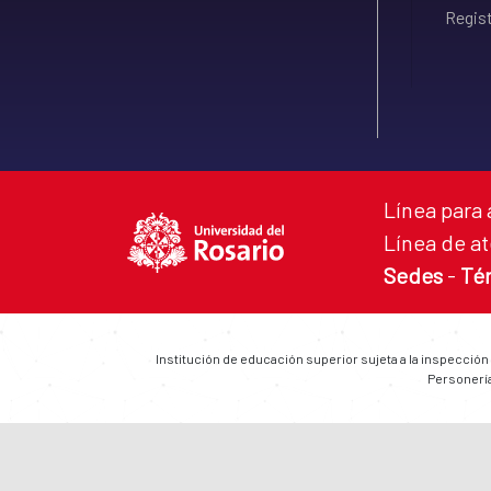
Regist
Línea para 
Línea de at
Sedes
-
Té
Institución de educación superior sujeta a la inspección
Personería