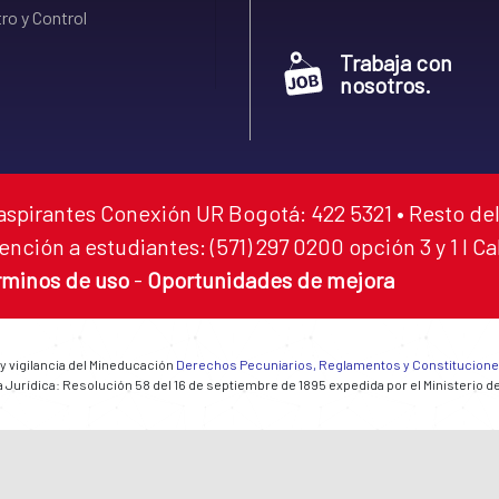
ro y Control
Trabaja con
nosotros.
aspirantes Conexión UR Bogotá: 422 5321 • Resto del
ención a estudiantes: (571) 297 0200 opción 3 y 1 I C
rminos de uso
-
Oportunidades de mejora
 y vigilancia del Mineducación
Derechos Pecuniarios, Reglamentos y Constitucion
 Jurídica: Resolución 58 del 16 de septiembre de 1895 expedida por el Ministerio d