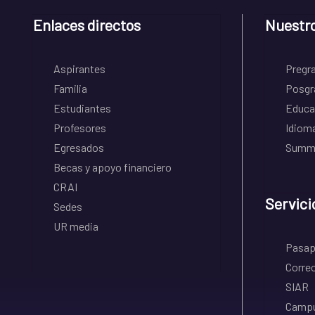
Enlaces directos
Nuestr
Aspirantes
Pregr
Familia
Posgr
Estudiantes
Educa
Profesores
Idiom
Egresados
Summe
Becas y apoyo financiero
CRAI
Servici
Sedes
UR media
Pasapo
Correo
SIAR
Campu