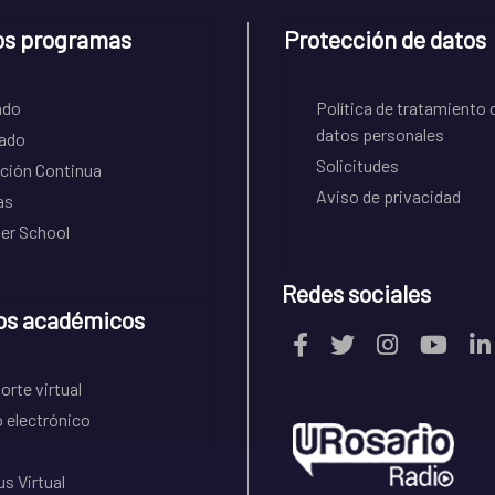
os programas
Protección de datos
ado
Política de tratamiento 
datos personales
ado
Solicitudes
ción Continua
Aviso de privacidad
as
r School
Redes sociales
os académicos
rte virtual
 electrónico
s Virtual