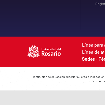
Regist
Línea para 
Línea de at
Sedes
-
Té
Institución de educación superior sujeta a la inspección
Personería