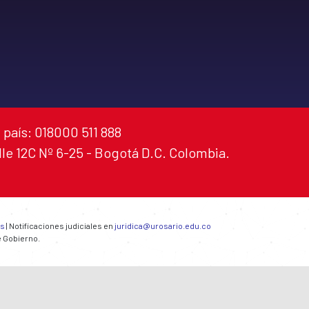
 país: 018000 511 888
alle 12C Nº 6-25 - Bogotá D.C. Colombia.
es
| Notificaciones judiciales en
juridica@urosario.edu.co
e Gobierno.