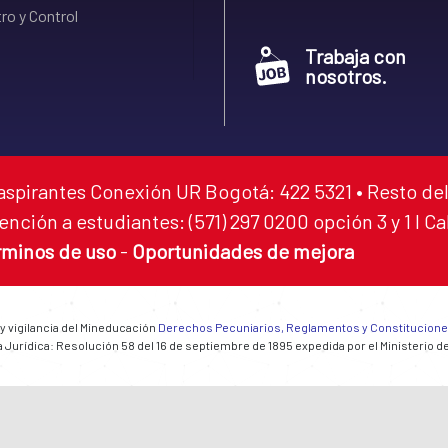
ro y Control
Trabaja con
nosotros.
aspirantes Conexión UR Bogotá: 422 5321 • Resto del
ención a estudiantes: (571) 297 0200 opción 3 y 1 I C
rminos de uso
-
Oportunidades de mejora
 y vigilancia del Mineducación
Derechos Pecuniarios, Reglamentos y Constitucion
 Jurídica: Resolución 58 del 16 de septiembre de 1895 expedida por el Ministerio d