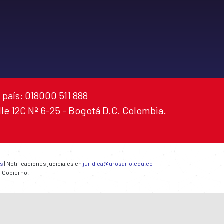
 país: 018000 511 888
alle 12C Nº 6-25 - Bogotá D.C. Colombia.
es
| Notificaciones judiciales en
juridica@urosario.edu.co
e Gobierno.