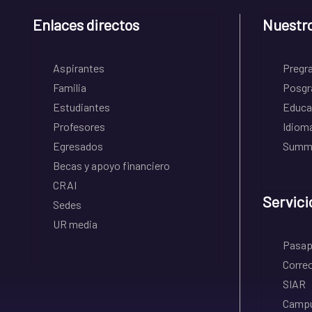
Enlaces directos
Nuestr
Aspirantes
Pregr
Familia
Posgr
Estudiantes
Educa
Profesores
Idiom
Egresados
Summe
Becas y apoyo financiero
CRAI
Servici
Sedes
UR media
Pasapo
Correo
SIAR
Campu