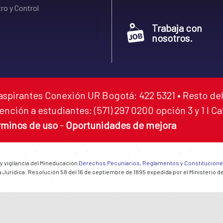
ro y Control
Trabaja con
nosotros.
aspirantes Conexión UR Bogotá: 422 5321 • Resto del
ención a estudiantes: (571) 297 0200 opción 3 y 1 I C
rminos de uso
-
Oportunidades de mejora
 y vigilancia del Mineducación
Derechos Pecuniarios, Reglamentos y Constitucion
 Jurídica: Resolución 58 del 16 de septiembre de 1895 expedida por el Ministerio d