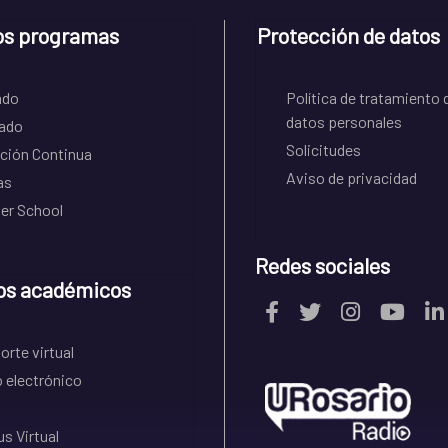
os programas
Protección de datos
ado
Política de tratamiento 
datos personales
ado
Solicitudes
ción Continua
Aviso de privacidad
as
r School
Redes sociales
os académicos
rte virtual
 electrónico
s Virtual