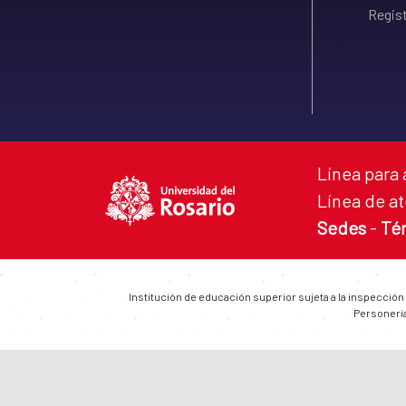
Regist
Línea para 
Línea de at
Sedes
-
Té
Institución de educación superior sujeta a la inspección
Personería