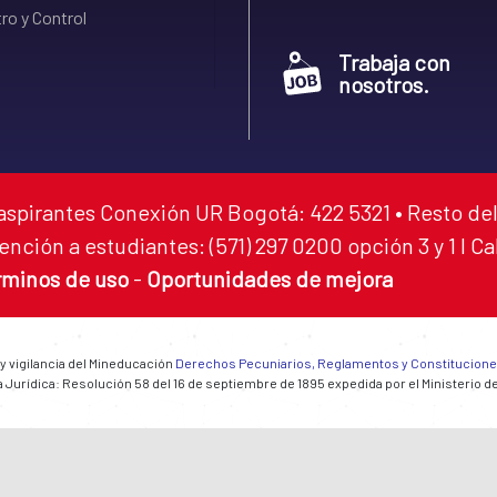
ro y Control
Trabaja con
nosotros.
aspirantes Conexión UR Bogotá: 422 5321 • Resto del
ención a estudiantes: (571) 297 0200 opción 3 y 1 I C
rminos de uso
-
Oportunidades de mejora
 y vigilancia del Mineducación
Derechos Pecuniarios, Reglamentos y Constitucion
 Jurídica: Resolución 58 del 16 de septiembre de 1895 expedida por el Ministerio d