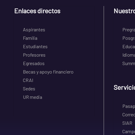
Enlaces directos
Nuestr
Aspirantes
Pregr
Familia
Posgr
Estudiantes
Educa
Profesores
Idiom
Egresados
Summe
Becas y apoyo financiero
CRAI
Servici
Sedes
UR media
Pasapo
Correo
SIAR
Campu