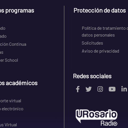
os programas
Protección de datos
ado
Política de tratamiento 
datos personales
ado
Solicitudes
ción Continua
Aviso de privacidad
as
r School
Redes sociales
os académicos
rte virtual
 electrónico
s Virtual