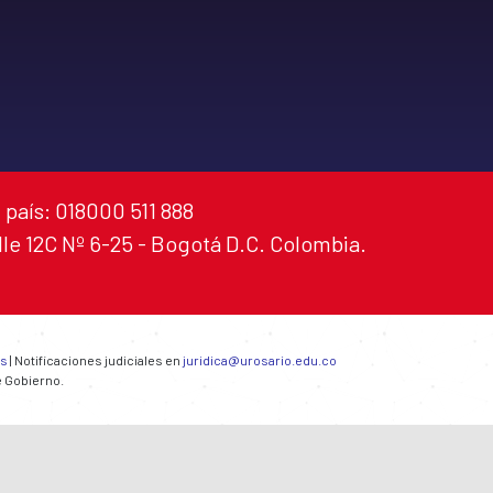
 país: 018000 511 888
alle 12C Nº 6-25 - Bogotá D.C. Colombia.
es
| Notificaciones judiciales en
juridica@urosario.edu.co
e Gobierno.