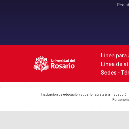
Regist
Línea para 
Línea de at
Sedes
-
Té
Institución de educación superior sujeta a la inspección
Personería