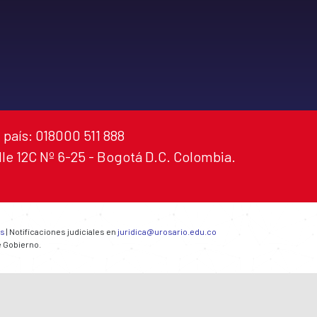
 país: 018000 511 888
alle 12C Nº 6-25 - Bogotá D.C. Colombia.
es
| Notificaciones judiciales en
juridica@urosario.edu.co
e Gobierno.