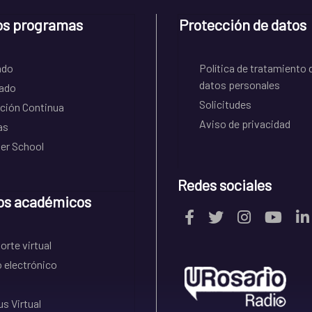
os programas
Protección de datos
ado
Política de tratamiento 
datos personales
ado
Solicitudes
ción Continua
Aviso de privacidad
as
r School
Redes sociales
os académicos
rte virtual
 electrónico
s Virtual