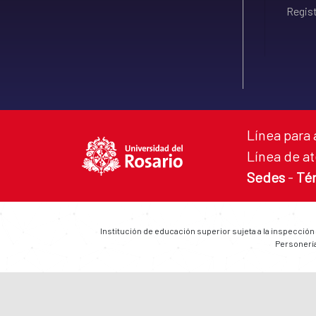
Regist
Línea para 
Línea de at
Sedes
-
Té
Institución de educación superior sujeta a la inspección
Personería