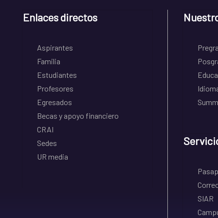
Enlaces directos
Nuestr
Aspirantes
Pregr
Familia
Posgr
Estudiantes
Educa
Profesores
Idiom
Egresados
Summe
Becas y apoyo financiero
CRAI
Servici
Sedes
UR media
Pasapo
Correo
SIAR
Campu