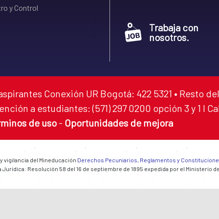
ro y Control
Trabaja con
nosotros.
aspirantes Conexión UR Bogotá: 422 5321 • Resto del
ención a estudiantes: (571) 297 0200 opción 3 y 1 I C
rminos de uso
-
Oportunidades de mejora
 y vigilancia del Mineducación
Derechos Pecuniarios, Reglamentos y Constitucion
 Jurídica: Resolución 58 del 16 de septiembre de 1895 expedida por el Ministerio d