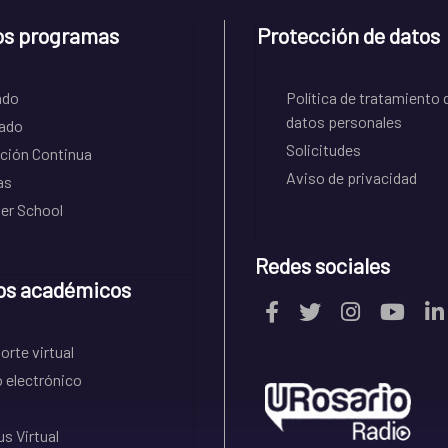
os programas
Protección de datos
ado
Política de tratamiento 
datos personales
ado
Solicitudes
ción Continua
Aviso de privacidad
as
r School
Redes sociales
os académicos
rte virtual
 electrónico
s Virtual