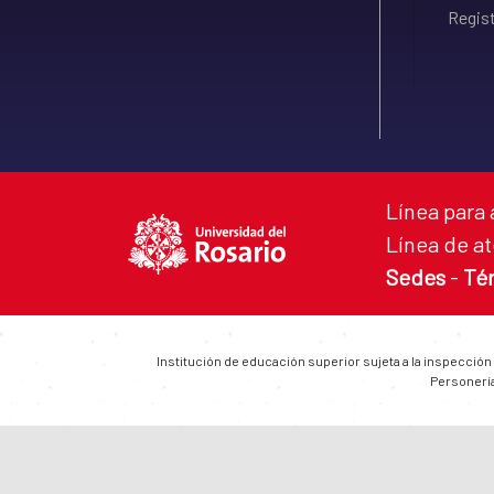
Regist
Línea para 
Línea de at
Sedes
-
Té
Institución de educación superior sujeta a la inspección
Personería