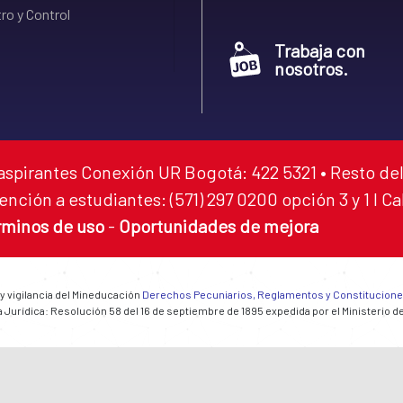
ro y Control
Trabaja con
nosotros.
aspirantes Conexión UR Bogotá: 422 5321 • Resto del
ención a estudiantes: (571) 297 0200 opción 3 y 1 I C
rminos de uso
-
Oportunidades de mejora
 y vigilancia del Mineducación
Derechos Pecuniarios, Reglamentos y Constitucion
 Jurídica: Resolución 58 del 16 de septiembre de 1895 expedida por el Ministerio d