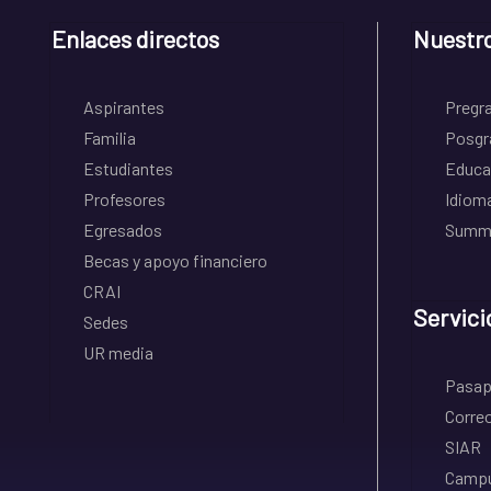
Enlaces directos
Nuestr
Aspirantes
Pregr
Familia
Posgr
Estudiantes
Educa
Profesores
Idiom
Egresados
Summe
Becas y apoyo financiero
CRAI
Servici
Sedes
UR media
Pasapo
Correo
SIAR
Campu