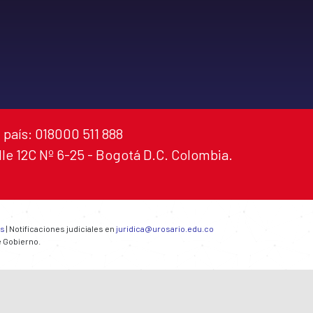
 país: 018000 511 888
alle 12C Nº 6-25 - Bogotá D.C. Colombia.
es
| Notificaciones judiciales en
juridica@urosario.edu.co
e Gobierno.