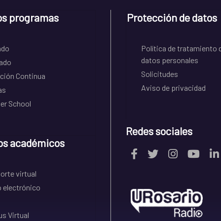
os programas
Protección de datos
ado
Política de tratamiento 
datos personales
ado
Solicitudes
ción Continua
Aviso de privacidad
as
r School
Redes sociales
os académicos
rte virtual
 electrónico
s Virtual