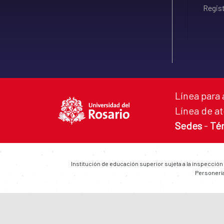
Regist
Línea para 
Línea de at
Sedes
-
Té
Institución de educación superior sujeta a la inspección
Personería