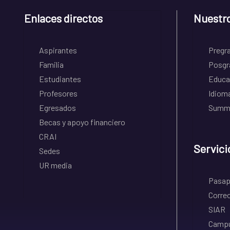
Enlaces directos
Nuestr
Aspirantes
Pregr
Familia
Posgr
Estudiantes
Educa
Profesores
Idiom
Egresados
Summe
Becas y apoyo financiero
CRAI
Servici
Sedes
UR media
Pasapo
Correo
SIAR
Campu