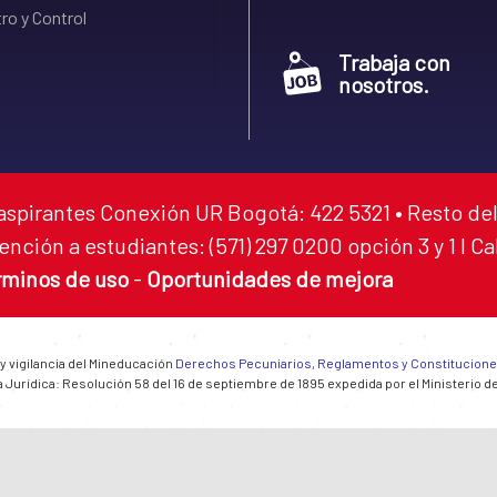
ro y Control
Trabaja con
nosotros.
aspirantes Conexión UR Bogotá: 422 5321 • Resto del
ención a estudiantes: (571) 297 0200 opción 3 y 1 I C
rminos de uso
-
Oportunidades de mejora
 y vigilancia del Mineducación
Derechos Pecuniarios, Reglamentos y Constitucion
 Jurídica: Resolución 58 del 16 de septiembre de 1895 expedida por el Ministerio d