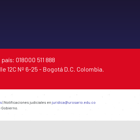
 país: 018000 511 888
alle 12C Nº 6-25 - Bogotá D.C. Colombia.
es
| Notificaciones judiciales en
juridica@urosario.edu.co
e Gobierno.