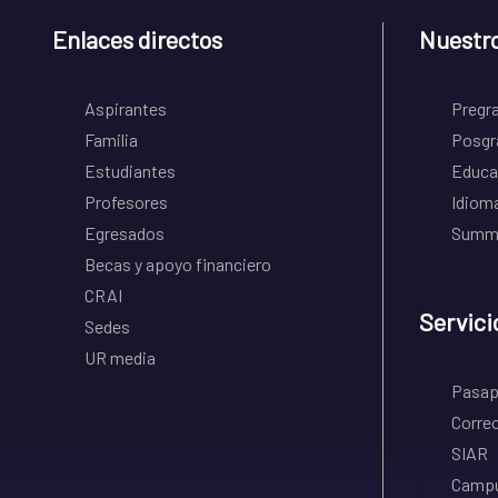
Enlaces directos
Nuestr
Aspirantes
Pregr
Familia
Posgr
Estudiantes
Educa
Profesores
Idiom
Egresados
Summe
Becas y apoyo financiero
CRAI
Servici
Sedes
UR media
Pasapo
Correo
SIAR
Campu