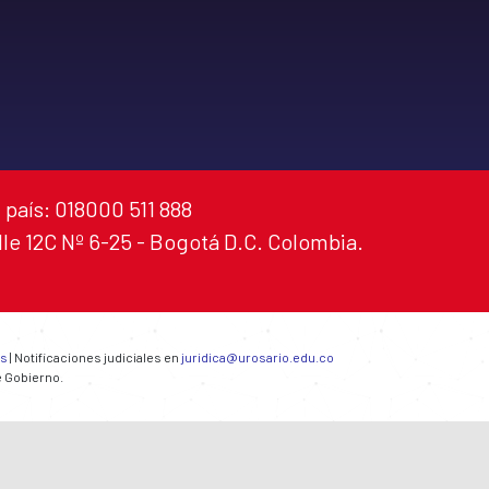
 país: 018000 511 888
alle 12C Nº 6-25 - Bogotá D.C. Colombia.
es
| Notificaciones judiciales en
juridica@urosario.edu.co
e Gobierno.