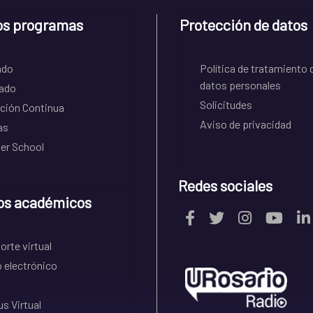
os programas
Protección de datos
ado
Política de tratamiento 
datos personales
ado
Solicitudes
ción Continua
Aviso de privacidad
as
r School
Redes sociales
os académicos
rte virtual
 electrónico
s Virtual