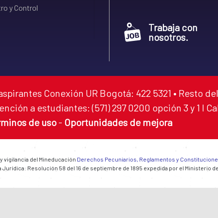
ro y Control
Trabaja con
nosotros.
aspirantes Conexión UR Bogotá: 422 5321 • Resto del
ención a estudiantes: (571) 297 0200 opción 3 y 1 I C
rminos de uso
-
Oportunidades de mejora
 y vigilancia del Mineducación
Derechos Pecuniarios, Reglamentos y Constitucion
 Jurídica: Resolución 58 del 16 de septiembre de 1895 expedida por el Ministerio d