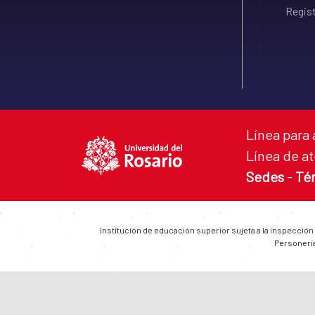
Regist
Línea para 
Línea de at
Sedes
-
Té
Institución de educación superior sujeta a la inspección
Personería