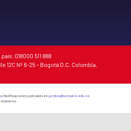
 país: 018000 511 888
alle 12C Nº 6-25 - Bogotá D.C. Colombia.
es
| Notificaciones judiciales en
juridica@urosario.edu.co
e Gobierno.