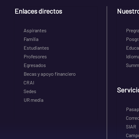
Enlaces directos
Nuestr
Aspirantes
Pregr
Familia
Posgr
Estudiantes
Educa
Profesores
Idiom
Egresados
Summe
Becas y apoyo financiero
CRAI
Servici
Sedes
UR media
Pasapo
Correo
SIAR
Campu