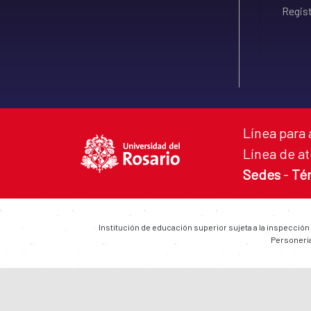
Regist
Línea para 
Línea de at
Sedes
-
Té
Institución de educación superior sujeta a la inspección
Personería