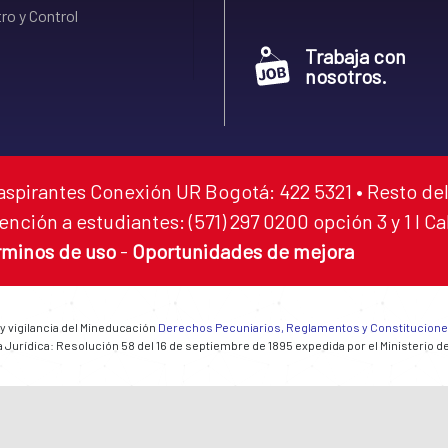
ro y Control
Trabaja con
nosotros.
aspirantes Conexión UR Bogotá: 422 5321 • Resto del
ención a estudiantes: (571) 297 0200 opción 3 y 1 I C
rminos de uso
-
Oportunidades de mejora
 y vigilancia del Mineducación
Derechos Pecuniarios, Reglamentos y Constitucion
 Jurídica: Resolución 58 del 16 de septiembre de 1895 expedida por el Ministerio d