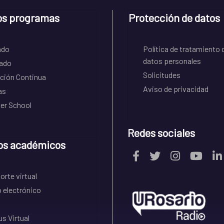
os programas
Protección de datos
ado
Política de tratamiento 
datos personales
ado
Solicitudes
ción Continua
Aviso de privacidad
as
r School
Redes sociales
os académicos
rte virtual
 electrónico
s Virtual