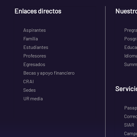
Enlaces directos
Nuestr
Aspirantes
Pregr
Familia
Posgr
Estudiantes
Educa
Profesores
Idiom
Egresados
Summe
Becas y apoyo financiero
CRAI
Servici
Sedes
UR media
Pasapo
Correo
SIAR
Campu