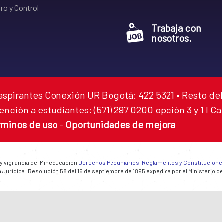
ro y Control
Trabaja con
nosotros.
aspirantes Conexión UR Bogotá: 422 5321 • Resto del
ención a estudiantes: (571) 297 0200 opción 3 y 1 I C
rminos de uso
-
Oportunidades de mejora
 y vigilancia del Mineducación
Derechos Pecuniarios, Reglamentos y Constitucion
 Jurídica: Resolución 58 del 16 de septiembre de 1895 expedida por el Ministerio d