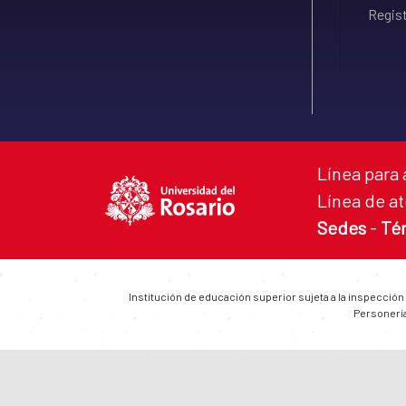
Regist
Línea para 
Línea de at
Sedes
-
Té
Institución de educación superior sujeta a la inspección
Personería