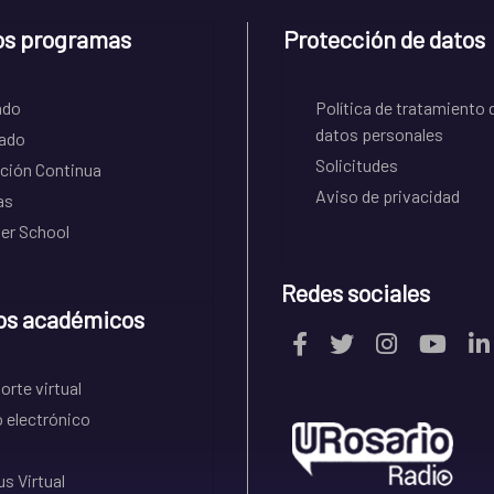
os programas
Protección de datos
ado
Política de tratamiento 
datos personales
ado
Solicitudes
ción Continua
Aviso de privacidad
as
r School
Redes sociales
os académicos
rte virtual
 electrónico
s Virtual