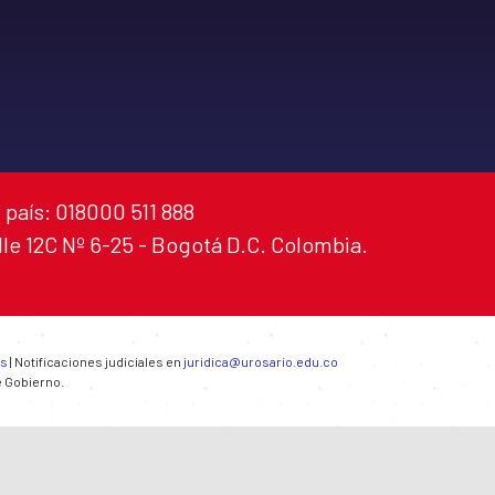
 país: 018000 511 888
alle 12C Nº 6-25 - Bogotá D.C. Colombia.
es
| Notificaciones judiciales en
juridica@urosario.edu.co
e Gobierno.