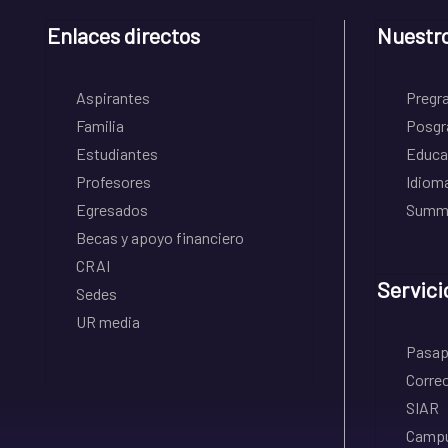
Enlaces directos
Nuestr
Aspirantes
Pregr
Familia
Posgr
Estudiantes
Educa
Profesores
Idiom
Egresados
Summe
Becas y apoyo financiero
CRAI
Servici
Sedes
UR media
Pasapo
Correo
SIAR
Campu