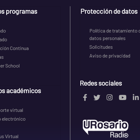
os programas
Protección de datos
ado
Política de tratamiento 
datos personales
ado
Solicitudes
ción Continua
Aviso de privacidad
as
r School
Redes sociales
os académicos
rte virtual
 electrónico
s Virtual