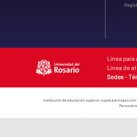
Regist
Línea para 
Línea de at
Sedes
-
Té
Institución de educación superior sujeta a la inspección
Personería