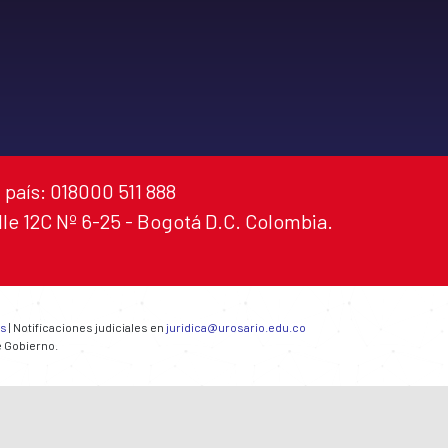
 país: 018000 511 888
alle 12C Nº 6-25 - Bogotá D.C. Colombia.
es
| Notificaciones judiciales en
juridica@urosario.edu.co
e Gobierno.