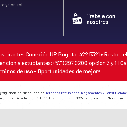
ro y Control
Trabaja con
nosotros.
aspirantes Conexión UR Bogotá: 422 5321 • Resto del
ención a estudiantes: (571) 297 0200 opción 3 y 1 I C
rminos de uso
-
Oportunidades de mejora
 y vigilancia del Mineducación
Derechos Pecuniarios, Reglamentos y Constitucion
 Jurídica: Resolución 58 del 16 de septiembre de 1895 expedida por el Ministerio d