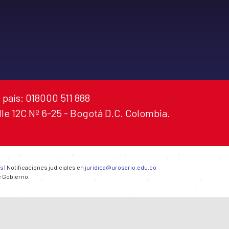
 país: 018000 511 888
alle 12C Nº 6-25 - Bogotá D.C. Colombia.
es
| Notificaciones judiciales en
juridica@urosario.edu.co
e Gobierno.