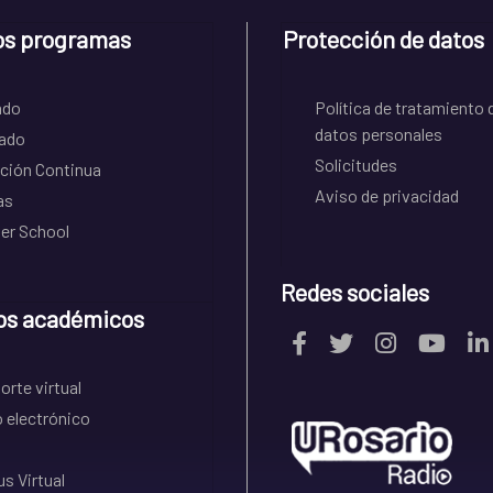
os programas
Protección de datos
ado
Política de tratamiento 
datos personales
ado
Solicitudes
ción Continua
Aviso de privacidad
as
r School
Redes sociales
os académicos
rte virtual
 electrónico
s Virtual