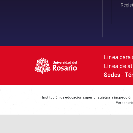
Regist
Línea para 
Línea de at
Sedes
-
Té
Institución de educación superior sujeta a la inspección
Personería