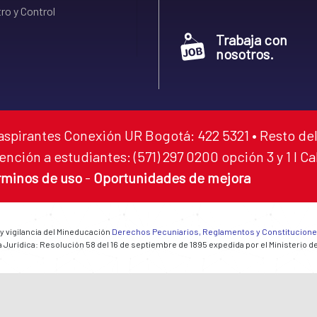
ro y Control
Trabaja con
nosotros.
aspirantes Conexión UR Bogotá: 422 5321 • Resto del
ención a estudiantes: (571) 297 0200 opción 3 y 1 I C
rminos de uso
-
Oportunidades de mejora
 y vigilancia del Mineducación
Derechos Pecuniarios, Reglamentos y Constitucion
 Jurídica: Resolución 58 del 16 de septiembre de 1895 expedida por el Ministerio d