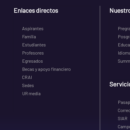
Enlaces directos
Nuestr
Aspirantes
Pregr
Familia
Posgr
Estudiantes
Educa
Profesores
Idiom
Egresados
Summe
Becas y apoyo financiero
CRAI
Servici
Sedes
UR media
Pasapo
Correo
SIAR
Campu