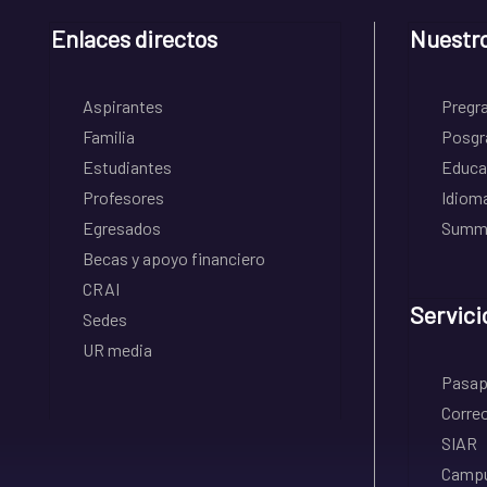
Enlaces directos
Nuestr
Aspirantes
Pregr
Familia
Posgr
Estudiantes
Educa
Profesores
Idiom
Egresados
Summe
Becas y apoyo financiero
CRAI
Servici
Sedes
UR media
Pasapo
Correo
SIAR
Campu