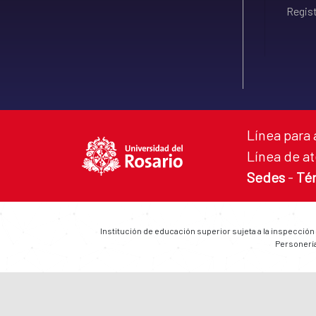
Regist
Línea para 
Línea de at
Sedes
-
Té
Institución de educación superior sujeta a la inspección
Personería