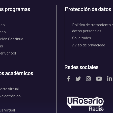
os programas
Protección de datos
ado
Política de tratamiento 
datos personales
ado
Solicitudes
ción Continua
Aviso de privacidad
as
r School
Redes sociales
os académicos
rte virtual
 electrónico
s Virtual