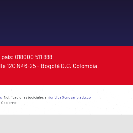
 país: 018000 511 888
alle 12C Nº 6-25 - Bogotá D.C. Colombia.
es
| Notificaciones judiciales en
juridica@urosario.edu.co
e Gobierno.