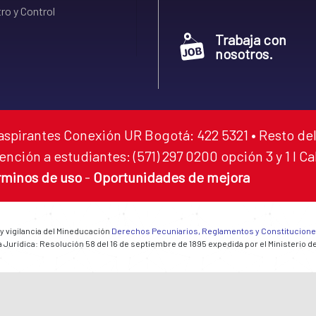
ro y Control
Trabaja con
nosotros.
aspirantes Conexión UR Bogotá: 422 5321 • Resto del
ención a estudiantes: (571) 297 0200 opción 3 y 1 I C
rminos de uso
-
Oportunidades de mejora
 y vigilancia del Mineducación
Derechos Pecuniarios, Reglamentos y Constitucion
 Jurídica: Resolución 58 del 16 de septiembre de 1895 expedida por el Ministerio d