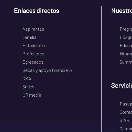
Enlaces directos
Nuestr
Aspirantes
Pregr
Familia
Posgr
Estudiantes
Educa
Profesores
Idiom
Egresados
Summe
Becas y apoyo financiero
CRAI
Servici
Sedes
UR media
Pasapo
Correo
SIAR
Campu