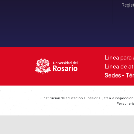
Regist
Línea para 
Línea de at
Sedes
-
Té
Institución de educación superior sujeta a la inspección
Personería