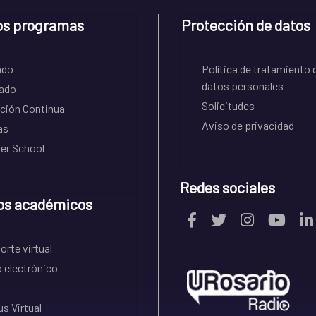
os programas
Protección de datos
ado
Política de tratamiento 
datos personales
ado
Solicitudes
ción Continua
Aviso de privacidad
as
r School
Redes sociales
os académicos
rte virtual
 electrónico
s Virtual