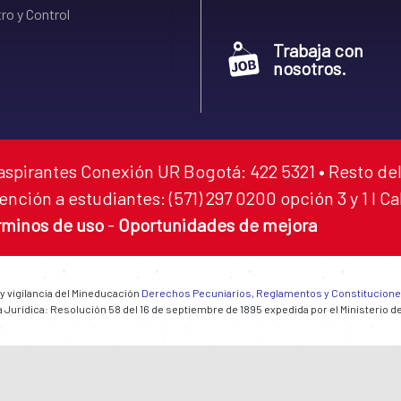
ro y Control
Trabaja con
nosotros.
aspirantes Conexión UR Bogotá: 422 5321 • Resto del
ención a estudiantes: (571) 297 0200 opción 3 y 1 I C
rminos de uso
-
Oportunidades de mejora
 y vigilancia del Mineducación
Derechos Pecuniarios, Reglamentos y Constitucion
 Jurídica: Resolución 58 del 16 de septiembre de 1895 expedida por el Ministerio d