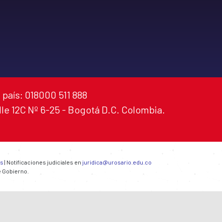
 país: 018000 511 888
alle 12C Nº 6-25 - Bogotá D.C. Colombia.
es
| Notificaciones judiciales en
juridica@urosario.edu.co
e Gobierno.