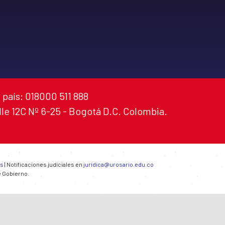
 país: 018000 511 888
alle 12C Nº 6-25 - Bogotá D.C. Colombia.
es
| Notificaciones judiciales en
juridica@urosario.edu.co
e Gobierno.