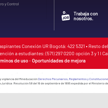
ro y Control
Trabaja con
nosotros.
aspirantes Conexión UR Bogotá: 422 5321 • Resto del
ención a estudiantes: (571) 297 0200 opción 3 y 1 I C
rminos de uso
-
Oportunidades de mejora
 y vigilancia del Mineducación
Derechos Pecuniarios, Reglamentos y Constitucion
 Jurídica: Resolución 58 del 16 de septiembre de 1895 expedida por el Ministerio d