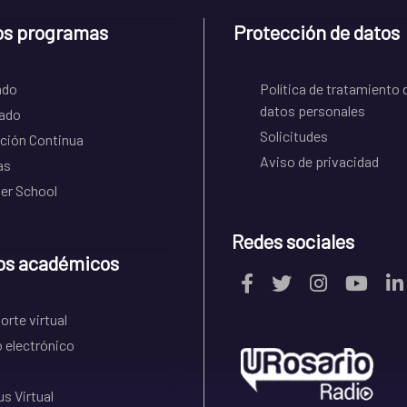
os programas
Protección de datos
ado
Política de tratamiento 
datos personales
ado
Solicitudes
ción Continua
Aviso de privacidad
as
r School
Redes sociales
os académicos
rte virtual
 electrónico
s Virtual