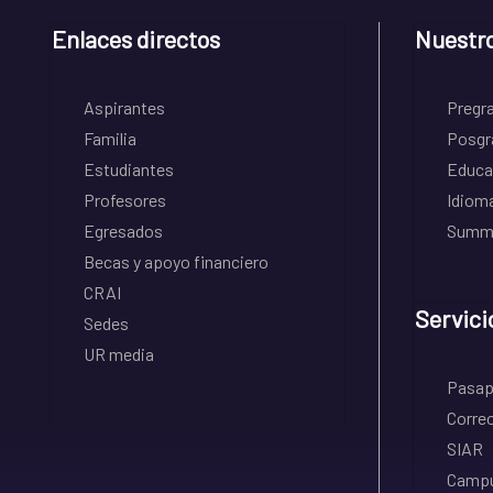
Enlaces directos
Nuestr
Aspirantes
Pregr
Familia
Posgr
Estudiantes
Educa
Profesores
Idiom
Egresados
Summe
Becas y apoyo financiero
CRAI
Servici
Sedes
UR media
Pasapo
Correo
SIAR
Campu