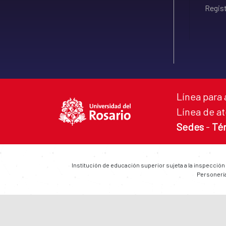
Regist
Línea para 
Línea de at
Sedes
-
Té
Institución de educación superior sujeta a la inspección
Personería