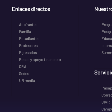
Enlaces directos
Nuestr
Aspirantes
Pregr
Familia
Posgr
Estudiantes
Educa
Profesores
Idiom
Egresados
Summe
Becas y apoyo financiero
CRAI
Servici
Sedes
UR media
Pasapo
Correo
SIAR
Campu