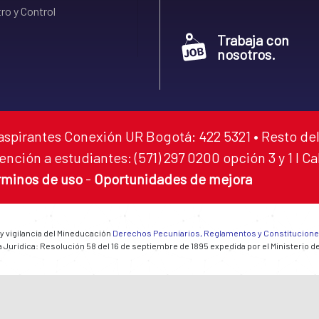
ro y Control
Trabaja con
nosotros.
aspirantes Conexión UR Bogotá: 422 5321 • Resto del
ención a estudiantes: (571) 297 0200 opción 3 y 1 I C
rminos de uso
-
Oportunidades de mejora
 y vigilancia del Mineducación
Derechos Pecuniarios, Reglamentos y Constitucion
 Jurídica: Resolución 58 del 16 de septiembre de 1895 expedida por el Ministerio d