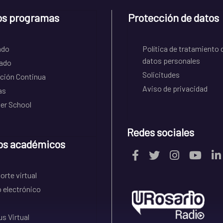
os programas
Protección de datos
ado
Política de tratamiento 
datos personales
ado
Solicitudes
ción Continua
Aviso de privacidad
as
r School
Redes sociales
os académicos
rte virtual
 electrónico
s Virtual