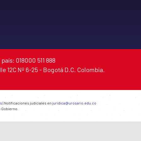
 país: 018000 511 888
alle 12C Nº 6-25 - Bogotá D.C. Colombia.
es
| Notificaciones judiciales en
juridica@urosario.edu.co
e Gobierno.