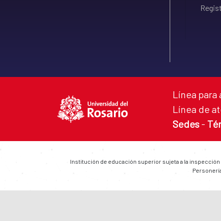
Regist
Línea para 
Línea de at
Sedes
-
Té
Institución de educación superior sujeta a la inspección
Personería