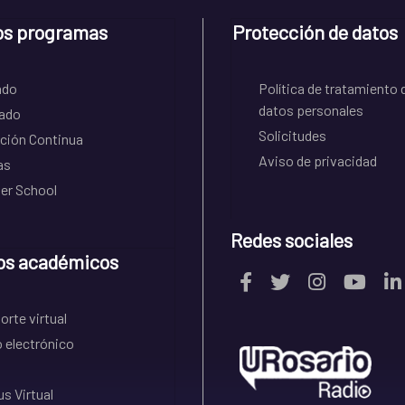
os programas
Protección de datos
ado
Política de tratamiento 
datos personales
ado
Solicitudes
ción Continua
Aviso de privacidad
as
r School
Redes sociales
os académicos
rte virtual
 electrónico
s Virtual