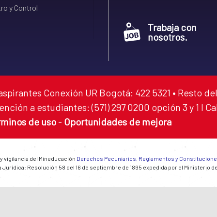
ro y Control
Trabaja con
nosotros.
aspirantes Conexión UR Bogotá: 422 5321 • Resto del
ención a estudiantes: (571) 297 0200 opción 3 y 1 I C
rminos de uso
-
Oportunidades de mejora
 y vigilancia del Mineducación
Derechos Pecuniarios, Reglamentos y Constitucion
 Jurídica: Resolución 58 del 16 de septiembre de 1895 expedida por el Ministerio d