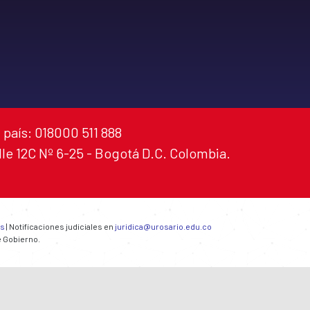
 país: 018000 511 888
alle 12C Nº 6-25 - Bogotá D.C. Colombia.
es
| Notificaciones judiciales en
juridica@urosario.edu.co
e Gobierno.