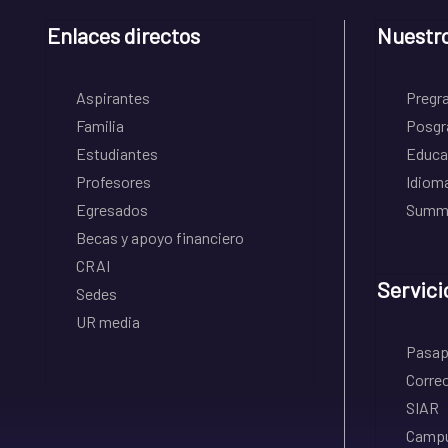
Enlaces directos
Nuestr
Aspirantes
Pregr
Familia
Posgr
Estudiantes
Educa
Profesores
Idiom
Egresados
Summe
Becas y apoyo financiero
CRAI
Servici
Sedes
UR media
Pasapo
Correo
SIAR
Campu