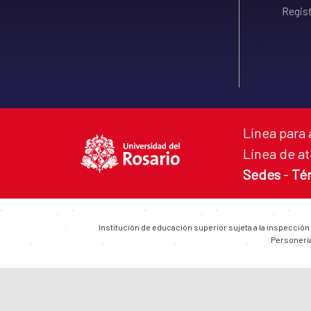
Regist
Línea para 
Línea de at
Sedes
-
Té
Institución de educación superior sujeta a la inspección
Personería