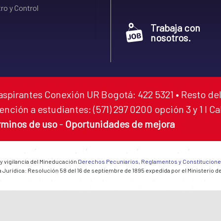
ro y Control
Trabaja con
nosotros.
aspirantes Conexión UR Bogotá: 422 5321 • Resto del
ención a estudiantes: (571) 297 0200 opción 3 y 1 I C
rminos de uso
-
Oportunidades de mejora
 y vigilancia del Mineducación
Derechos Pecuniarios, Reglamentos y Constitucion
 Jurídica: Resolución 58 del 16 de septiembre de 1895 expedida por el Ministerio d