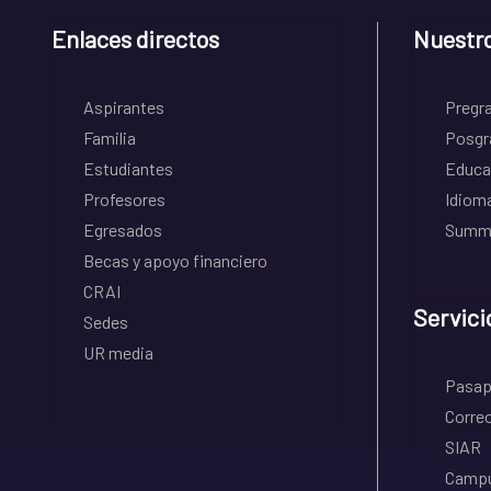
Enlaces directos
Nuestr
Aspirantes
Pregr
Familia
Posgr
Estudiantes
Educa
Profesores
Idiom
Egresados
Summe
Becas y apoyo financiero
CRAI
Servici
Sedes
UR media
Pasapo
Correo
SIAR
Campu