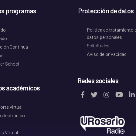
os programas
Protección de datos
ado
Política de tratamiento 
datos personales
ado
Solicitudes
ción Continua
Aviso de privacidad
as
r School
Redes sociales
os académicos
rte virtual
 electrónico
s Virtual