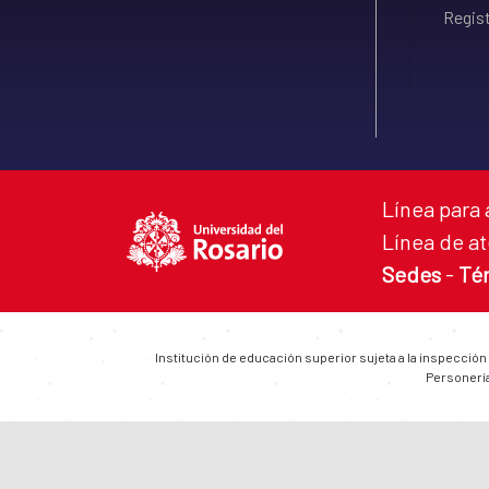
Regist
Línea para 
Línea de at
Sedes
-
Té
Institución de educación superior sujeta a la inspección
Personería