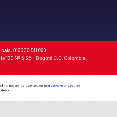
 país: 018000 511 888
alle 12C Nº 6-25 - Bogotá D.C. Colombia.
es
| Notificaciones judiciales en
juridica@urosario.edu.co
e Gobierno.