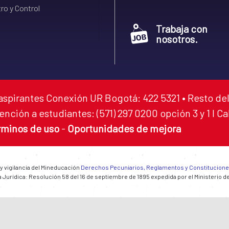
ro y Control
Trabaja con
nosotros.
aspirantes Conexión UR Bogotá: 422 5321 • Resto del
ención a estudiantes: (571) 297 0200 opción 3 y 1 I C
rminos de uso
-
Oportunidades de mejora
 y vigilancia del Mineducación
Derechos Pecuniarios, Reglamentos y Constitucion
 Jurídica: Resolución 58 del 16 de septiembre de 1895 expedida por el Ministerio d