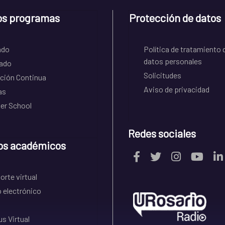
os programas
Protección de datos
ado
Política de tratamiento 
datos personales
ado
Solicitudes
ción Continua
Aviso de privacidad
as
r School
Redes sociales
os académicos
rte virtual
 electrónico
s Virtual