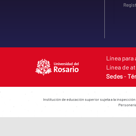
Regist
Línea para 
Línea de at
Sedes
-
Té
Institución de educación superior sujeta a la inspección
Personería