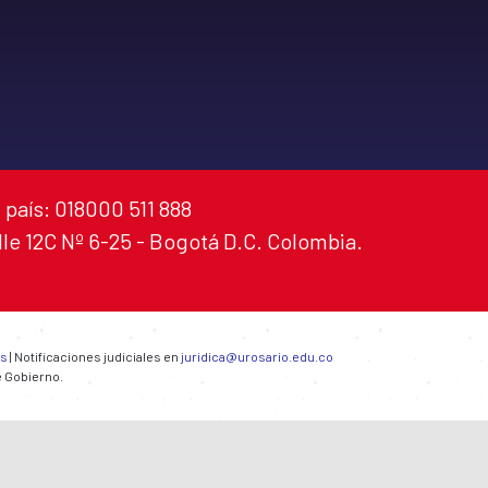
 país: 018000 511 888
alle 12C Nº 6-25 - Bogotá D.C. Colombia.
es
| Notificaciones judiciales en
juridica@urosario.edu.co
e Gobierno.