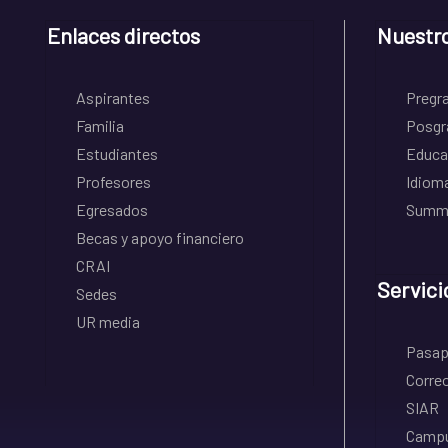
Enlaces directos
Nuestr
Aspirantes
Pregr
Familia
Posgr
Estudiantes
Educa
Profesores
Idiom
Egresados
Summe
Becas y apoyo financiero
CRAI
Servici
Sedes
UR media
Pasapo
Correo
SIAR
Campu