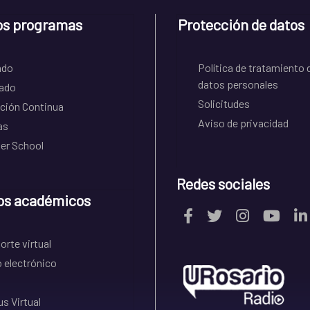
os programas
Protección de datos
ado
Política de tratamiento 
datos personales
ado
Solicitudes
ción Continua
Aviso de privacidad
as
r School
Redes sociales
os académicos
rte virtual
 electrónico
s Virtual