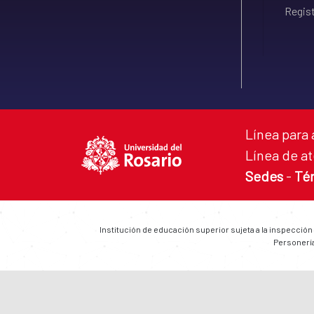
Regist
Línea para 
Línea de at
Sedes
-
Té
Institución de educación superior sujeta a la inspección
Personería