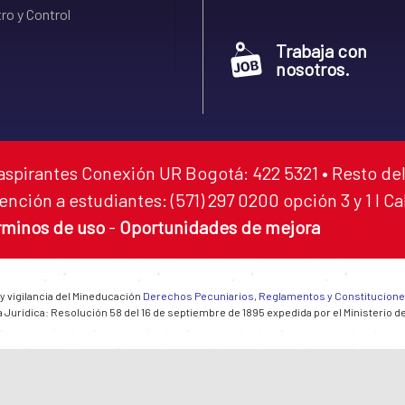
ro y Control
Trabaja con
nosotros.
aspirantes Conexión UR Bogotá: 422 5321 • Resto del
ención a estudiantes: (571) 297 0200 opción 3 y 1 I C
rminos de uso
-
Oportunidades de mejora
 y vigilancia del Mineducación
Derechos Pecuniarios, Reglamentos y Constitucion
 Jurídica: Resolución 58 del 16 de septiembre de 1895 expedida por el Ministerio d