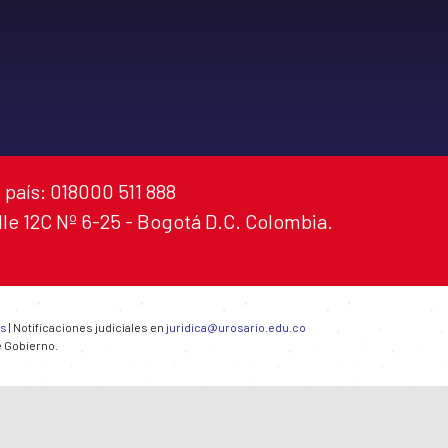
 país: 018000 511 888
alle 12C Nº 6-25 - Bogotá D.C. Colombia.
es
| Notificaciones judiciales en
juridica@urosario.edu.co
e Gobierno.