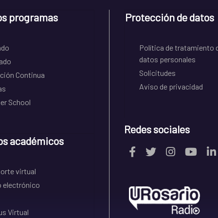
os programas
Protección de datos
ado
Política de tratamiento 
datos personales
ado
Solicitudes
ción Continua
Aviso de privacidad
as
r School
Redes sociales
os académicos
rte virtual
 electrónico
s Virtual