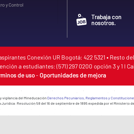
ro y Control
Trabaja con
nosotros.
aspirantes Conexión UR Bogotá: 422 5321 • Resto del
ención a estudiantes: (571) 297 0200 opción 3 y 1 I C
rminos de uso
-
Oportunidades de mejora
 y vigilancia del Mineducación
Derechos Pecuniarios, Reglamentos y Constitucion
 Jurídica: Resolución 58 del 16 de septiembre de 1895 expedida por el Ministerio d