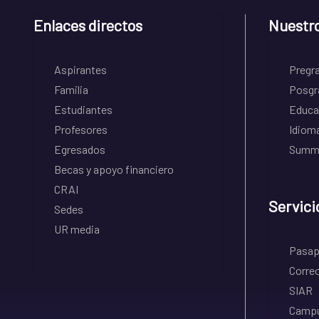
Enlaces directos
Nuestr
Aspirantes
Pregr
Familia
Posgr
Estudiantes
Educa
Profesores
Idiom
Egresados
Summe
Becas y apoyo financiero
CRAI
Servici
Sedes
UR media
Pasapo
Correo
SIAR
Campu