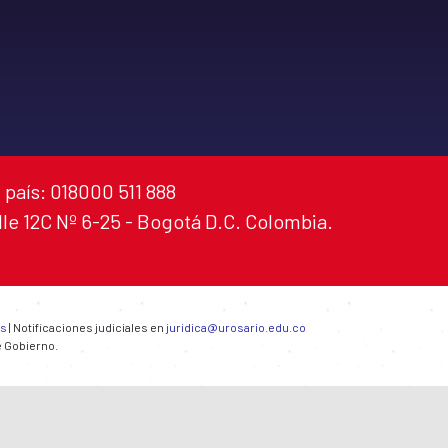
 país: 018000 511 888
alle 12C Nº 6-25 - Bogotá D.C. Colombia.
es
| Notificaciones judiciales en
juridica@urosario.edu.co
e Gobierno.