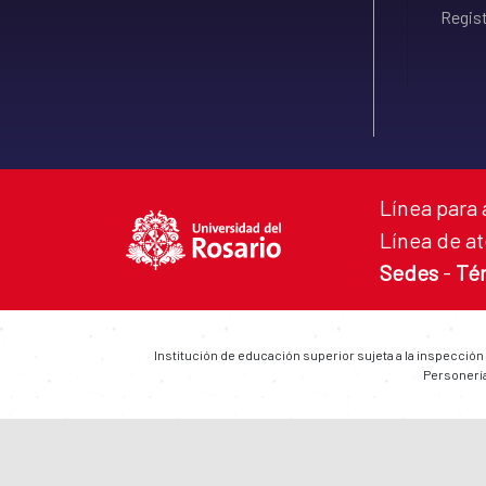
Regist
Línea para 
Línea de at
Sedes
-
Té
Institución de educación superior sujeta a la inspección
Personería