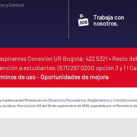
ro y Control
Trabaja con
nosotros.
aspirantes Conexión UR Bogotá: 422 5321 • Resto del
ención a estudiantes: (571) 297 0200 opción 3 y 1 I C
rminos de uso
-
Oportunidades de mejora
 y vigilancia del Mineducación
Derechos Pecuniarios, Reglamentos y Constitucion
 Jurídica: Resolución 58 del 16 de septiembre de 1895 expedida por el Ministerio d