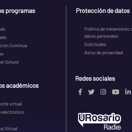
os programas
Protección de datos
ado
Política de tratamiento 
datos personales
ado
Solicitudes
ción Continua
Aviso de privacidad
as
r School
Redes sociales
os académicos
rte virtual
 electrónico
s Virtual