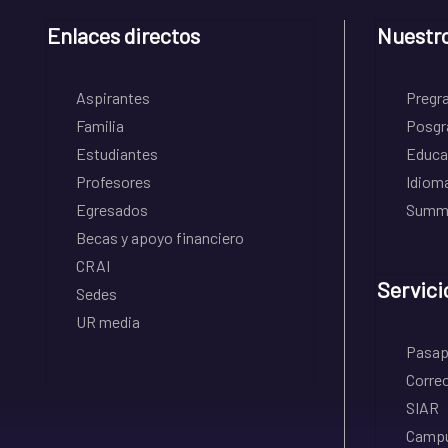
Enlaces directos
Nuestr
Aspirantes
Pregr
Familia
Posgr
Estudiantes
Educa
Profesores
Idiom
Egresados
Summe
Becas y apoyo financiero
CRAI
Servici
Sedes
UR media
Pasapo
Correo
SIAR
Campu