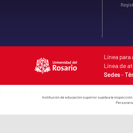
Regist
Línea para 
Línea de at
Sedes
-
Té
Institución de educación superior sujeta a la inspección
Personería