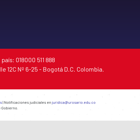
 país: 018000 511 888
alle 12C Nº 6-25 - Bogotá D.C. Colombia.
es
| Notificaciones judiciales en
juridica@urosario.edu.co
e Gobierno.