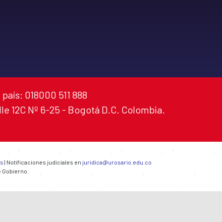
 país: 018000 511 888
alle 12C Nº 6-25 - Bogotá D.C. Colombia.
es
| Notificaciones judiciales en
juridica@urosario.edu.co
e Gobierno.