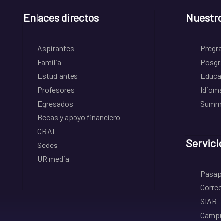
Enlaces directos
Nuestr
Aspirantes
Pregr
Familia
Posgr
Estudiantes
Educa
Profesores
Idiom
Egresados
Summe
Becas y apoyo financiero
CRAI
Servici
Sedes
UR media
Pasapo
Correo
SIAR
Campu