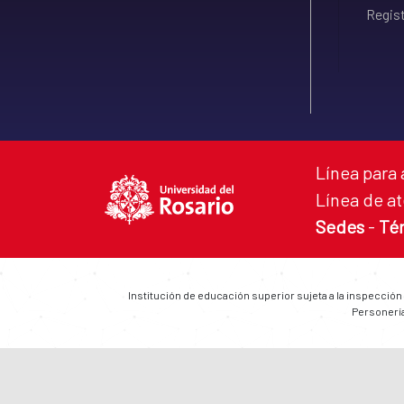
Regist
Línea para 
Línea de at
Sedes
-
Té
Institución de educación superior sujeta a la inspección
Personería