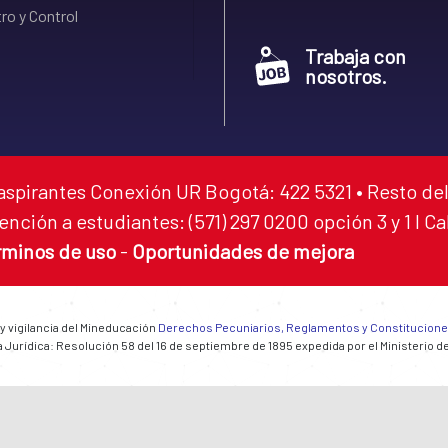
ro y Control
Trabaja con
nosotros.
aspirantes Conexión UR Bogotá: 422 5321 • Resto del
ención a estudiantes: (571) 297 0200 opción 3 y 1 I C
rminos de uso
-
Oportunidades de mejora
 y vigilancia del Mineducación
Derechos Pecuniarios, Reglamentos y Constitucion
 Jurídica: Resolución 58 del 16 de septiembre de 1895 expedida por el Ministerio d