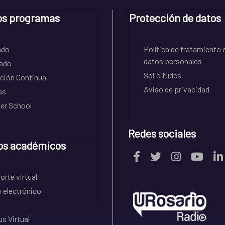
os programas
Protección de datos
ado
Política de tratamiento 
datos personales
ado
Solicitudes
ción Continua
Aviso de privacidad
as
r School
Redes sociales
os académicos
rte virtual
 electrónico
s Virtual