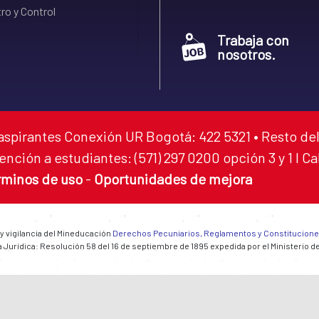
ro y Control
Trabaja con
nosotros.
aspirantes Conexión UR Bogotá: 422 5321 • Resto del
ención a estudiantes: (571) 297 0200 opción 3 y 1 I C
rminos de uso
-
Oportunidades de mejora
 y vigilancia del Mineducación
Derechos Pecuniarios, Reglamentos y Constitucion
 Jurídica: Resolución 58 del 16 de septiembre de 1895 expedida por el Ministerio d