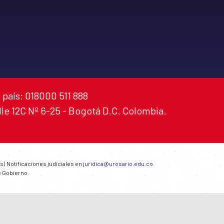
 país: 018000 511 888
alle 12C Nº 6-25 - Bogotá D.C. Colombia.
es
| Notificaciones judiciales en
juridica@urosario.edu.co
e Gobierno.