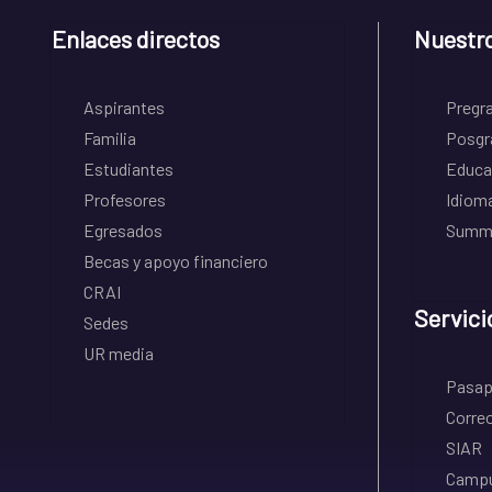
Enlaces directos
Nuestr
Aspirantes
Pregr
Familia
Posgr
Estudiantes
Educa
Profesores
Idiom
Egresados
Summe
Becas y apoyo financiero
CRAI
Servici
Sedes
UR media
Pasapo
Correo
SIAR
Campu