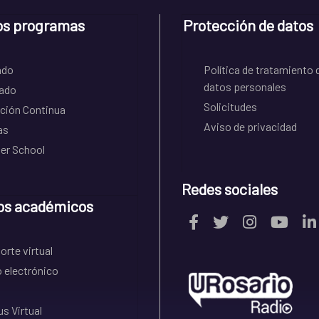
os programas
Protección de datos
ado
Política de tratamiento 
datos personales
ado
Solicitudes
ción Continua
Aviso de privacidad
as
r School
Redes sociales
os académicos
rte virtual
 electrónico
s Virtual