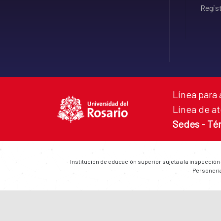
Regist
Línea para 
Línea de at
Sedes
-
Té
Institución de educación superior sujeta a la inspección
Personería