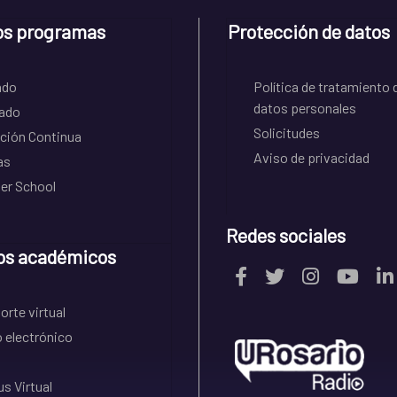
os programas
Protección de datos
ado
Política de tratamiento 
datos personales
ado
Solicitudes
ción Continua
Aviso de privacidad
as
r School
Redes sociales
os académicos
rte virtual
 electrónico
s Virtual