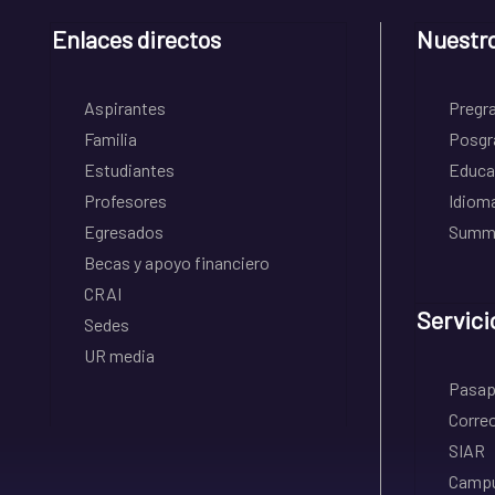
Enlaces directos
Nuestr
Aspirantes
Pregr
Familia
Posgr
Estudiantes
Educa
Profesores
Idiom
Egresados
Summe
Becas y apoyo financiero
CRAI
Servici
Sedes
UR media
Pasapo
Correo
SIAR
Campu