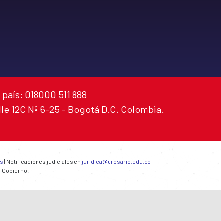
 país: 018000 511 888
alle 12C Nº 6-25 - Bogotá D.C. Colombia.
es
| Notificaciones judiciales en
juridica@urosario.edu.co
e Gobierno.