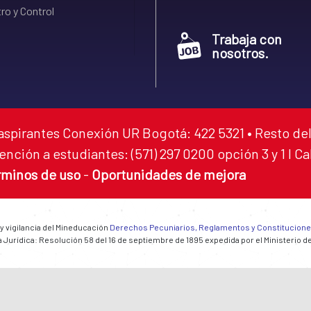
ro y Control
Trabaja con
nosotros.
aspirantes Conexión UR Bogotá: 422 5321 • Resto del
ención a estudiantes: (571) 297 0200 opción 3 y 1 I C
rminos de uso
-
Oportunidades de mejora
 y vigilancia del Mineducación
Derechos Pecuniarios, Reglamentos y Constitucion
 Jurídica: Resolución 58 del 16 de septiembre de 1895 expedida por el Ministerio d