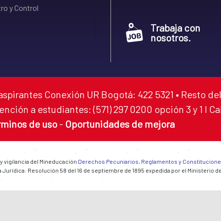
ro y Control
Trabaja con
nosotros.
aspirantes Conexión UR Bogotá: 422 5321 • Resto del
ención a estudiantes: (571) 297 0200 opción 3 y 1 I C
rminos de uso
-
Oportunidades de mejora
 y vigilancia del Mineducación
Derechos Pecuniarios, Reglamentos y Constitucion
 Jurídica: Resolución 58 del 16 de septiembre de 1895 expedida por el Ministerio d