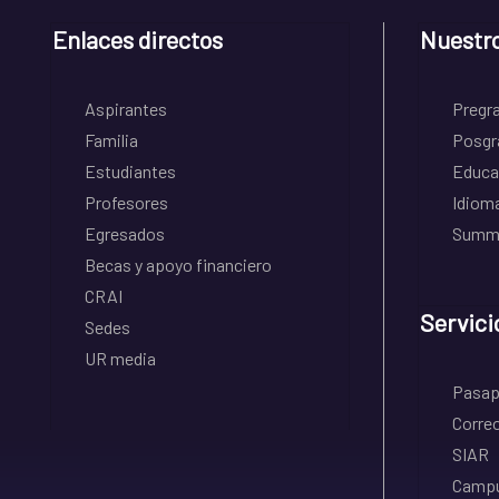
Enlaces directos
Nuestr
Aspirantes
Pregr
Familia
Posgr
Estudiantes
Educa
Profesores
Idiom
Egresados
Summe
Becas y apoyo financiero
CRAI
Servici
Sedes
UR media
Pasapo
Correo
SIAR
Campu