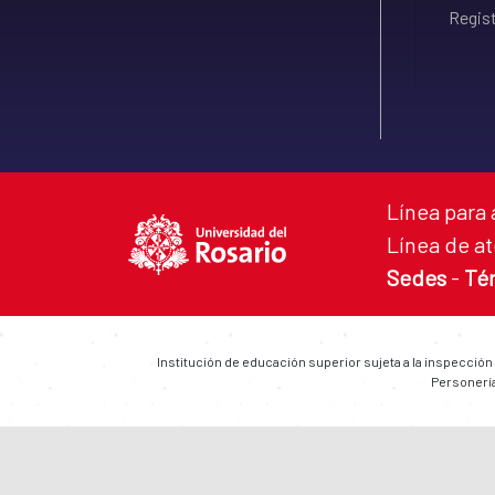
Regist
Línea para 
Línea de at
Sedes
-
Té
Institución de educación superior sujeta a la inspección
Personería