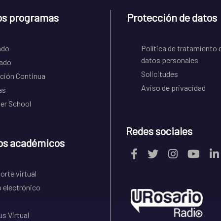
os programas
Protección de datos
ado
Política de tratamiento 
datos personales
ado
Solicitudes
ción Continua
Aviso de privacidad
as
r School
Redes sociales
os académicos
rte virtual
 electrónico
s Virtual