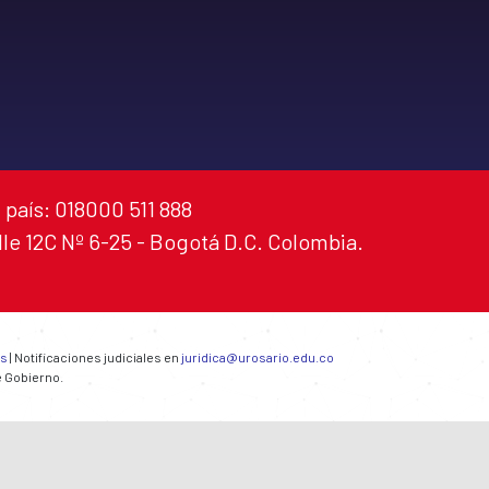
 país: 018000 511 888
alle 12C Nº 6-25 - Bogotá D.C. Colombia.
es
| Notificaciones judiciales en
juridica@urosario.edu.co
e Gobierno.