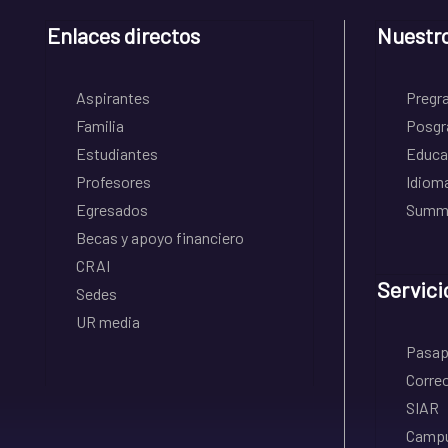
Enlaces directos
Nuestr
Aspirantes
Pregr
Familia
Posgr
Estudiantes
Educa
Profesores
Idiom
Egresados
Summe
Becas y apoyo financiero
CRAI
Servici
Sedes
UR media
Pasapo
Correo
SIAR
Campu