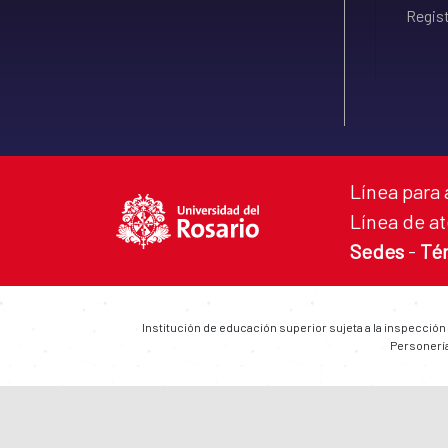
Regist
Línea para 
Línea de at
Sedes
-
Té
Institución de educación superior sujeta a la inspección
Personería