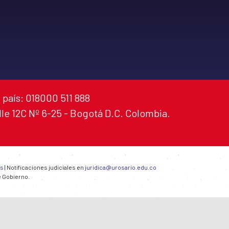
 país: 018000 511 888
alle 12C Nº 6-25 - Bogotá D.C. Colombia.
es
| Notificaciones judiciales en
juridica@urosario.edu.co
e Gobierno.