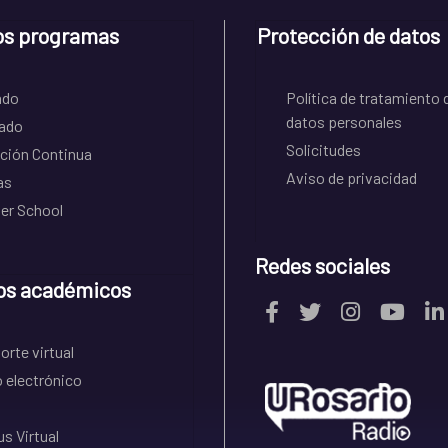
os programas
Protección de datos
ado
Política de tratamiento 
datos personales
ado
Solicitudes
ción Continua
Aviso de privacidad
as
r School
Redes sociales
os académicos
rte virtual
 electrónico
s Virtual