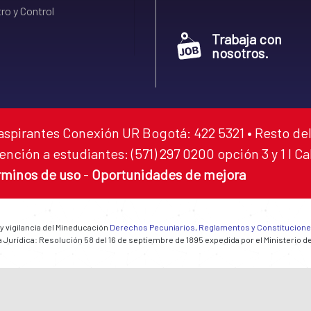
ro y Control
Trabaja con
nosotros.
aspirantes Conexión UR Bogotá: 422 5321 • Resto del
ención a estudiantes: (571) 297 0200 opción 3 y 1 I C
rminos de uso
-
Oportunidades de mejora
 y vigilancia del Mineducación
Derechos Pecuniarios, Reglamentos y Constitucion
 Jurídica: Resolución 58 del 16 de septiembre de 1895 expedida por el Ministerio d