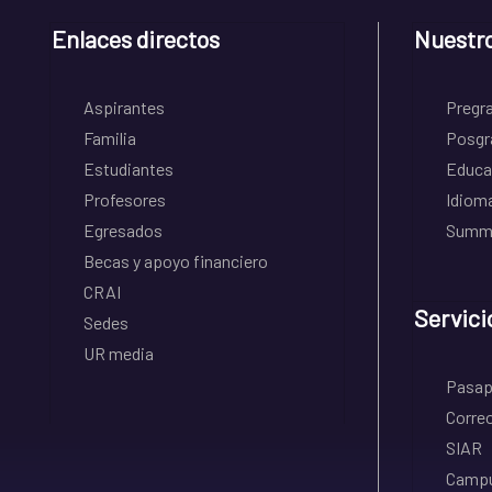
Enlaces directos
Nuestr
Aspirantes
Pregr
Familia
Posgr
Estudiantes
Educa
Profesores
Idiom
Egresados
Summe
Becas y apoyo financiero
CRAI
Servici
Sedes
UR media
Pasapo
Correo
SIAR
Campu