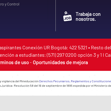
ro y Control
Trabaja con
nosotros.
aspirantes Conexión UR Bogotá: 422 5321 • Resto del
ención a estudiantes: (571) 297 0200 opción 3 y 1 I C
rminos de uso
-
Oportunidades de mejora
 y vigilancia del Mineducación
Derechos Pecuniarios, Reglamentos y Constitucion
 Jurídica: Resolución 58 del 16 de septiembre de 1895 expedida por el Ministerio d