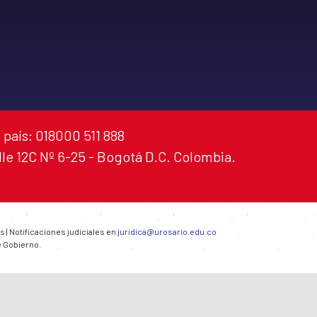
 país: 018000 511 888
alle 12C Nº 6-25 - Bogotá D.C. Colombia.
es
| Notificaciones judiciales en
juridica@urosario.edu.co
e Gobierno.