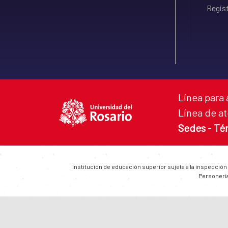
Regist
Línea para 
Línea de at
Sedes
-
Té
Institución de educación superior sujeta a la inspección
Personería