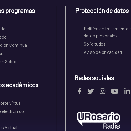
os programas
Protección de datos
ado
Política de tratamiento 
datos personales
ado
Solicitudes
ción Continua
Aviso de privacidad
as
r School
Redes sociales
os académicos
rte virtual
 electrónico
s Virtual