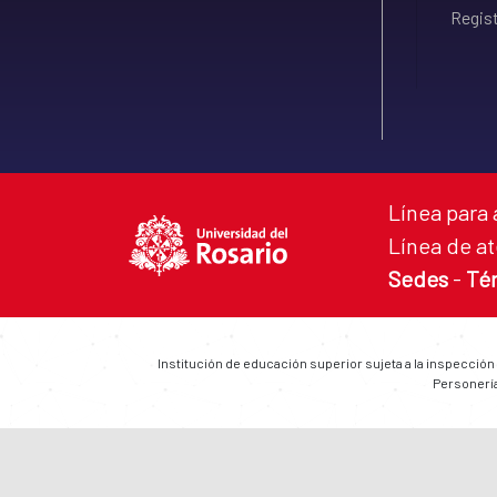
Regist
Línea para 
Línea de at
Sedes
-
Té
Institución de educación superior sujeta a la inspección
Personería