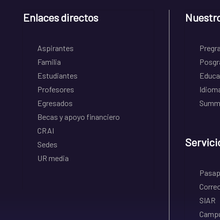
Enlaces directos
Nuestr
Aspirantes
Pregr
Familia
Posgr
Estudiantes
Educa
Profesores
Idiom
Egresados
Summe
Becas y apoyo financiero
CRAI
Servici
Sedes
UR media
Pasapo
Correo
SIAR
Campu