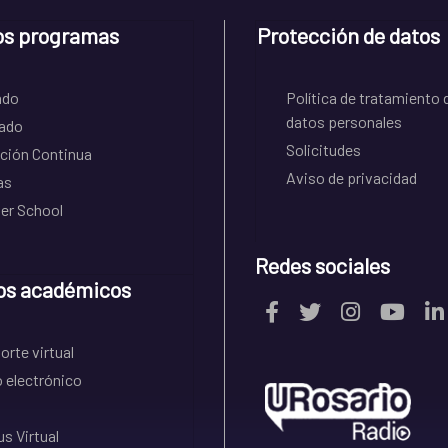
os programas
Protección de datos
ado
Política de tratamiento 
datos personales
ado
Solicitudes
ción Continua
Aviso de privacidad
as
r School
Redes sociales
os académicos
rte virtual
 electrónico
s Virtual