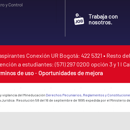
ro y Control
Trabaja con
nosotros.
aspirantes Conexión UR Bogotá: 422 5321 • Resto del
ención a estudiantes: (571) 297 0200 opción 3 y 1 I C
rminos de uso
-
Oportunidades de mejora
 y vigilancia del Mineducación
Derechos Pecuniarios, Reglamentos y Constitucion
 Jurídica: Resolución 58 del 16 de septiembre de 1895 expedida por el Ministerio d