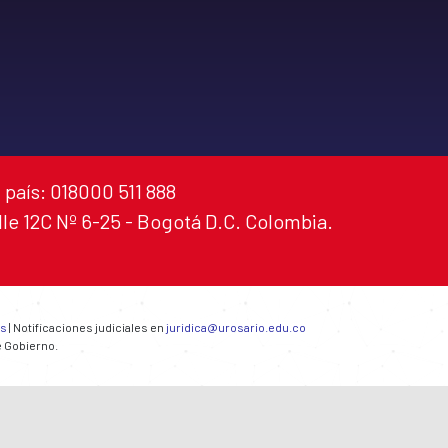
 país: 018000 511 888
alle 12C Nº 6-25 - Bogotá D.C. Colombia.
es
| Notificaciones judiciales en
juridica@urosario.edu.co
e Gobierno.