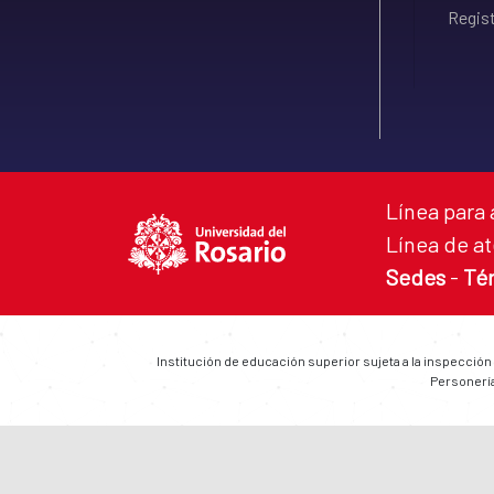
Regist
Línea para 
Línea de at
Sedes
-
Té
Institución de educación superior sujeta a la inspección
Personería