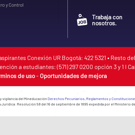
ro y Control
Trabaja con
nosotros.
aspirantes Conexión UR Bogotá: 422 5321 • Resto del
ención a estudiantes: (571) 297 0200 opción 3 y 1 I C
rminos de uso
-
Oportunidades de mejora
 y vigilancia del Mineducación
Derechos Pecuniarios, Reglamentos y Constitucion
 Jurídica: Resolución 58 del 16 de septiembre de 1895 expedida por el Ministerio d