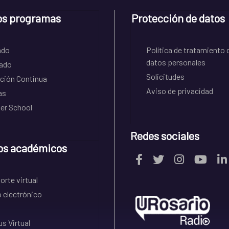
os programas
Protección de datos
ado
Política de tratamiento 
datos personales
ado
Solicitudes
ción Continua
Aviso de privacidad
as
r School
Redes sociales
os académicos
rte virtual
 electrónico
s Virtual