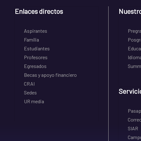
Enlaces directos
Nuestr
Aspirantes
Pregr
Familia
Posgr
Estudiantes
Educa
Profesores
Idiom
Egresados
Summe
Becas y apoyo financiero
CRAI
Servici
Sedes
UR media
Pasapo
Correo
SIAR
Campu