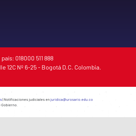
 país: 018000 511 888
alle 12C Nº 6-25 - Bogotá D.C. Colombia.
es
| Notificaciones judiciales en
juridica@urosario.edu.co
e Gobierno.