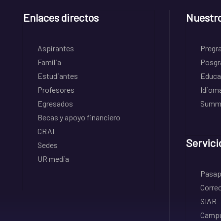
Enlaces directos
Nuestr
Aspirantes
Pregr
Familia
Posgr
Estudiantes
Educa
Profesores
Idiom
Egresados
Summe
Becas y apoyo financiero
CRAI
Servici
Sedes
UR media
Pasapo
Correo
SIAR
Campu