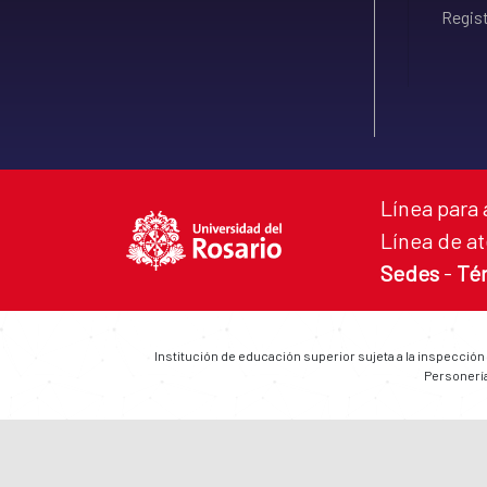
Regist
Línea para 
Línea de at
Sedes
-
Té
Institución de educación superior sujeta a la inspección
Personería