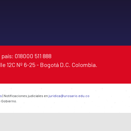
 país: 018000 511 888
alle 12C Nº 6-25 - Bogotá D.C. Colombia.
es
| Notificaciones judiciales en
juridica@urosario.edu.co
e Gobierno.