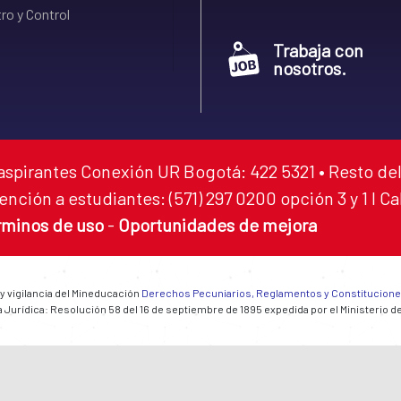
ro y Control
Trabaja con
nosotros.
aspirantes Conexión UR Bogotá: 422 5321 • Resto del
ención a estudiantes: (571) 297 0200 opción 3 y 1 I C
rminos de uso
-
Oportunidades de mejora
 y vigilancia del Mineducación
Derechos Pecuniarios, Reglamentos y Constitucion
 Jurídica: Resolución 58 del 16 de septiembre de 1895 expedida por el Ministerio d