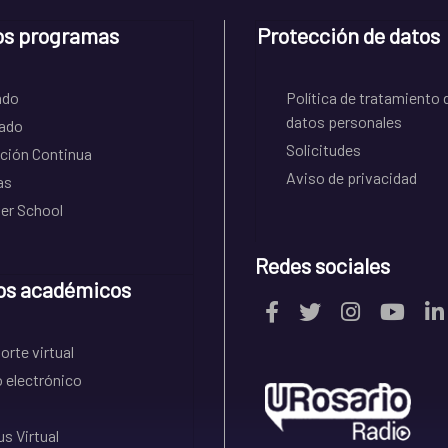
os programas
Protección de datos
ado
Política de tratamiento 
datos personales
ado
Solicitudes
ción Continua
Aviso de privacidad
as
r School
Redes sociales
os académicos
rte virtual
 electrónico
s Virtual