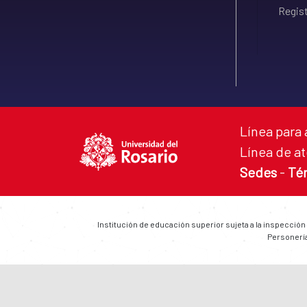
Regist
Línea para 
Línea de at
Sedes
-
Té
Institución de educación superior sujeta a la inspección
Personería