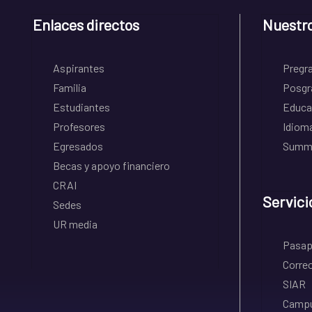
Enlaces directos
Nuestr
Aspirantes
Pregr
Familia
Posgr
Estudiantes
Educa
Profesores
Idiom
Egresados
Summe
Becas y apoyo financiero
CRAI
Servici
Sedes
UR media
Pasapo
Correo
SIAR
Campu