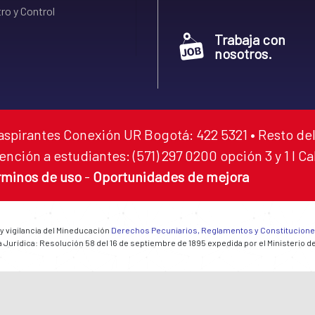
ro y Control
Trabaja con
nosotros.
aspirantes Conexión UR Bogotá: 422 5321 • Resto del
ención a estudiantes: (571) 297 0200 opción 3 y 1 I C
rminos de uso
-
Oportunidades de mejora
 y vigilancia del Mineducación
Derechos Pecuniarios, Reglamentos y Constitucion
 Jurídica: Resolución 58 del 16 de septiembre de 1895 expedida por el Ministerio d