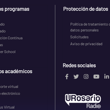
os programas
Protección de datos
ado
Política de tratamiento 
datos personales
ado
Solicitudes
ción Continua
Aviso de privacidad
as
r School
Redes sociales
os académicos
rte virtual
 electrónico
s Virtual