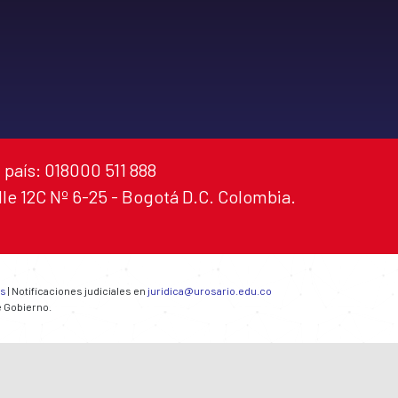
 país: 018000 511 888
alle 12C Nº 6-25 - Bogotá D.C. Colombia.
es
| Notificaciones judiciales en
juridica@urosario.edu.co
e Gobierno.