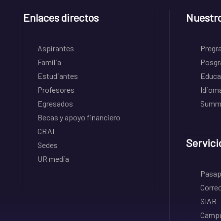
Enlaces directos
Nuestr
Aspirantes
Pregr
Familia
Posgr
Estudiantes
Educa
Profesores
Idiom
Egresados
Summe
Becas y apoyo financiero
CRAI
Servici
Sedes
UR media
Pasapo
Correo
SIAR
Campu