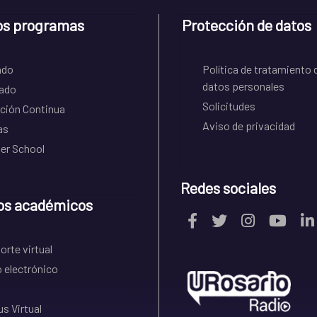
os programas
Protección de datos
ado
Política de tratamiento 
datos personales
ado
Solicitudes
ción Continua
Aviso de privacidad
as
r School
Redes sociales
os académicos
rte virtual
 electrónico
s Virtual