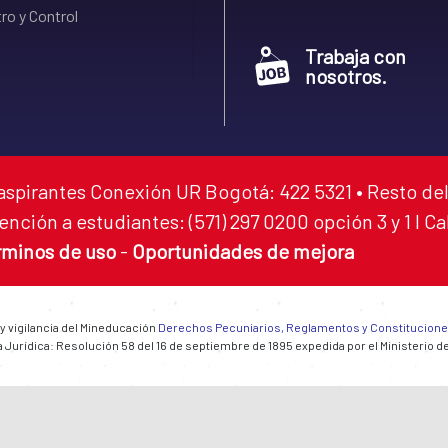
ro y Control
Trabaja con
nosotros.
aspirantes Conexión UR Bogotá: 422 5321 • Resto del
ención a estudiantes: (571) 297 0200 opción 3 y 1 I C
rminos de uso
-
Oportunidades de mejora
 y vigilancia del Mineducación
Derechos Pecuniarios, Reglamentos y Constitucion
 Jurídica: Resolución 58 del 16 de septiembre de 1895 expedida por el Ministerio d