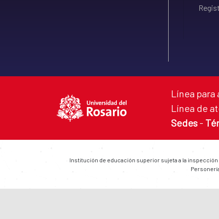
Regist
Línea para 
Línea de at
Sedes
-
Té
Institución de educación superior sujeta a la inspección
Personería