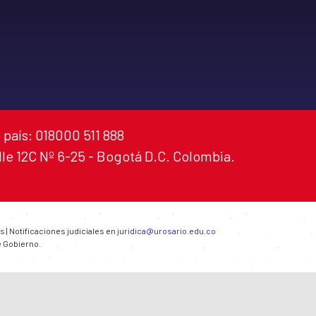
 país: 018000 511 888
alle 12C Nº 6-25 - Bogotá D.C. Colombia.
es
| Notificaciones judiciales en
juridica@urosario.edu.co
e Gobierno.