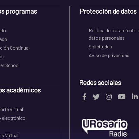
os programas
Protección de datos
ado
Política de tratamiento 
datos personales
ado
Solicitudes
ción Continua
Aviso de privacidad
as
r School
Redes sociales
os académicos
rte virtual
 electrónico
s Virtual