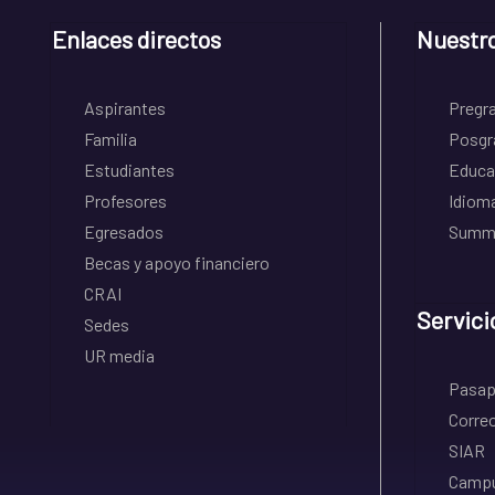
Enlaces directos
Nuestr
Aspirantes
Pregr
Familia
Posgr
Estudiantes
Educa
Profesores
Idiom
Egresados
Summe
Becas y apoyo financiero
CRAI
Servici
Sedes
UR media
Pasapo
Correo
SIAR
Campu