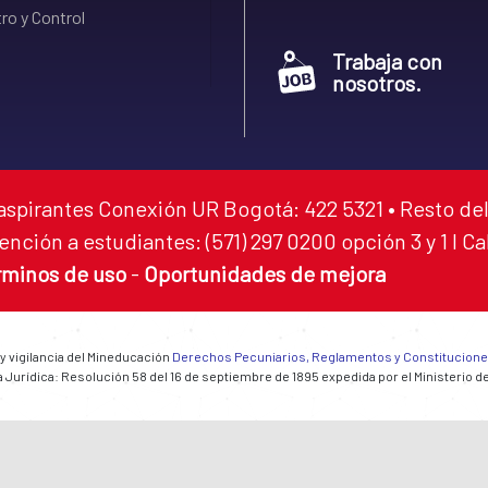
ro y Control
Trabaja con
nosotros.
aspirantes Conexión UR Bogotá: 422 5321 • Resto del
ención a estudiantes: (571) 297 0200 opción 3 y 1 I C
rminos de uso
-
Oportunidades de mejora
 y vigilancia del Mineducación
Derechos Pecuniarios, Reglamentos y Constitucion
 Jurídica: Resolución 58 del 16 de septiembre de 1895 expedida por el Ministerio d