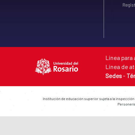
Regist
Línea para 
Línea de at
Sedes
-
Té
Institución de educación superior sujeta a la inspección
Personería