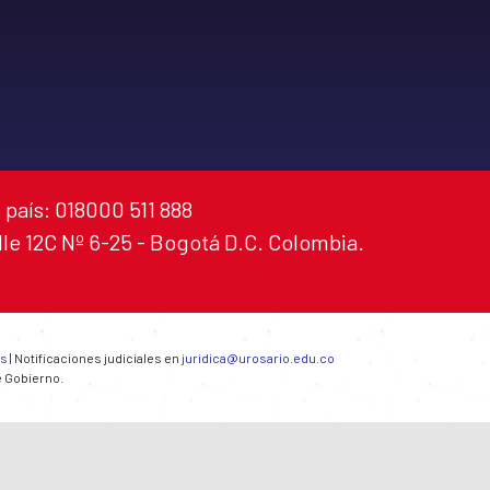
 país: 018000 511 888
alle 12C Nº 6-25 - Bogotá D.C. Colombia.
es
| Notificaciones judiciales en
juridica@urosario.edu.co
e Gobierno.