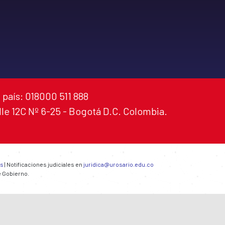
 país: 018000 511 888
alle 12C Nº 6-25 - Bogotá D.C. Colombia.
es
| Notificaciones judiciales en
juridica@urosario.edu.co
e Gobierno.