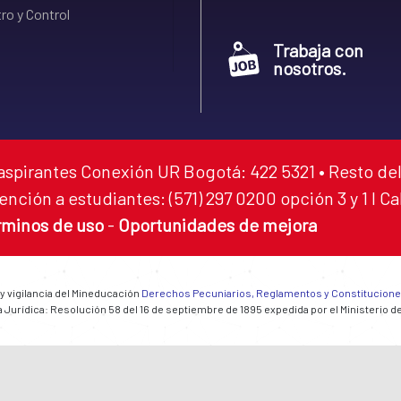
ro y Control
Trabaja con
nosotros.
aspirantes Conexión UR Bogotá: 422 5321 • Resto del
ención a estudiantes: (571) 297 0200 opción 3 y 1 I C
rminos de uso
-
Oportunidades de mejora
 y vigilancia del Mineducación
Derechos Pecuniarios, Reglamentos y Constitucion
 Jurídica: Resolución 58 del 16 de septiembre de 1895 expedida por el Ministerio d