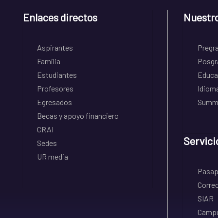
Enlaces directos
Nuestr
Aspirantes
Pregr
Familia
Posgr
Estudiantes
Educa
Profesores
Idiom
Egresados
Summe
Becas y apoyo financiero
CRAI
Servici
Sedes
UR media
Pasapo
Correo
SIAR
Campu