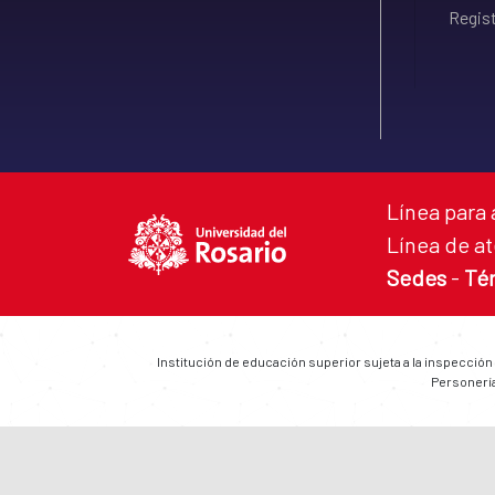
Regist
Línea para 
Línea de at
Sedes
-
Té
Institución de educación superior sujeta a la inspección
Personería