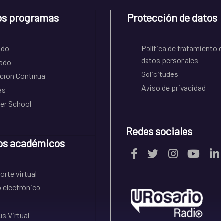
os programas
Protección de datos
ado
Política de tratamiento 
datos personales
ado
Solicitudes
ción Continua
Aviso de privacidad
as
r School
Redes sociales
os académicos
rte virtual
 electrónico
s Virtual